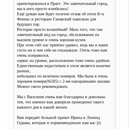
ориентироваться в Праге. Это замечательный город,
мы в него просто влюбились!
Ещё думаю вам будет полезен отзыв об отеле К+к
Феникс и ресторане Ганавский павильон для
будущих пар.
Ресторан просто волшебный! Мало того, что там
замечательный вид на город, обслуживание на
высшем уровне и очень хорошая кухня.
При этом счёт нас приятно удивил, ведь мы и наши
гости ни в чем себе не отказывали. Отель тоже нам
очень понравился,
сервис на уровне, расположение тоже очень удобное.
Единственным недостатком в отеле является наличие
разных,
небольших по величине номеров. Мы были в очень
хорошем номере(№505) с 2-мя панорамными окнами.
Можно смело рекомендовать.
Мы с Василием очень вам благодарны и довольны
тем, что именно вам доверили проведение такого
важного дня в нашей жизни.
Вам передаёт большой привет Ирина и Леонид
Гудыма, которые и порекомендовали нам вас.)))