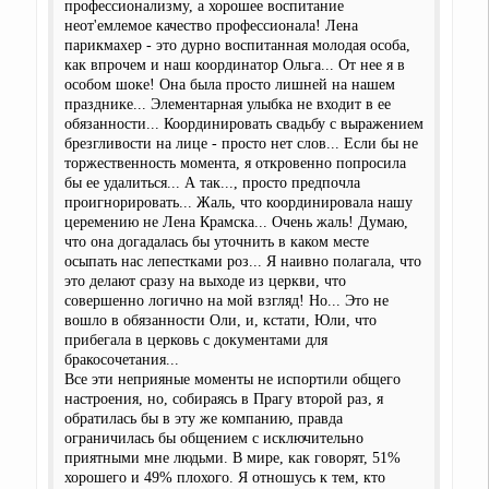
профессионализму, а хорошее воспитание
неот'емлемое качество профессионала! Лена
парикмахер - это дурно воспитанная молодая особа,
как впрочем и наш координатор Ольга... От нее я в
особом шоке! Она была просто лишней на нашем
празднике... Элементарная улыбка не входит в ее
обязанности... Координировать свадьбу с выражением
брезгливости на лице - просто нет слов... Если бы не
торжественность момента, я откровенно попросила
бы ее удалиться... А так..., просто предпочла
проигнорировать... Жаль, что координировала нашу
церемению не Лена Крамска... Очень жаль! Думаю,
что она догадалась бы уточнить в каком месте
осыпать нас лепестками роз... Я наивно полагала, что
это делают сразу на выходе из церкви, что
совершенно логично на мой взгляд! Но... Это не
вошло в обязанности Оли, и, кстати, Юли, что
прибегала в церковь с документами для
бракосочетания...
Все эти неприяные моменты не испортили общего
настроения, но, собираясь в Прагу второй раз, я
обратилась бы в эту же компанию, правда
ограничилась бы общением с исключительно
приятными мне людьми. В мире, как говорят, 51%
хорошего и 49% плохого. Я отношусь к тем, кто