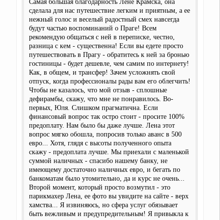
Самая большая благодарность Лене Крамска, она
сделала для нас путешествие легким и приятным, а ее
нежный голос и веселый радостный смех навсегда
будут частью воспоминаний о Праге! Всем
рекомендую общаться с ней в переписке, честно,
разница с кем - существенна! Если вы едете просто
путешествовать в Прагу - обратитесь к ней за бронью
гостиницы - будет дешевле, чем самим по интернету!
Как, в общем, и трансфер! Зачем усложнять свой
отпуск, когда профессионалы рады вам его облегчить!
Чтобы не казалось, что мой отзыв - сплошные
дефирамбы, скажу, что мне не понравилось. Во-
первых, Юля. Слишком прагматична. Если
финансовый вопрос так остро стоит - просите 100%
предоплату. Нам было бы даже лучше. Лена этот
вопрос мягко обошла, попросив только аванс в 500
евро... Хотя, глядя с высоты полученного опыта
скажу - предоплата лучше. Мы приехали с маленькой
суммой наличных - спасибо нашему банку, не
имеющему достаточно наличных евро, и бегать по
банкоматам было утомительно, да и курс не очень...
Второй момент, который просто возмутил - это
парикмахер Лена, ее фото вы увидите на сайте - верх
хамства... Я извиняюсь, но сфера услуг обязывает
быть вежливым и предупредительным! Я привыкла к