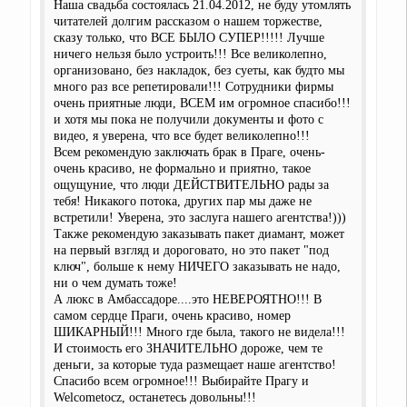
Наша свадьба состоялась 21.04.2012, не буду утомлять
читателей долгим рассказом о нашем торжестве,
сказу только, что ВСЕ БЫЛО СУПЕР!!!!! Лучше
ничего нельзя было устроить!!! Все великолепно,
организовано, без накладок, без суеты, как будто мы
много раз все репетировали!!! Сотрудники фирмы
очень приятные люди, ВСЕМ им огромное спасибо!!!
и хотя мы пока не получили документы и фото с
видео, я уверена, что все будет великолепно!!!
Всем рекомендую заключать брак в Праге, очень-
очень красиво, не формально и приятно, такое
ощущуние, что люди ДЕЙСТВИТЕЛЬНО рады за
тебя! Никакого потока, других пар мы даже не
встретили! Уверена, это заслуга нашего агентства!)))
Также рекомендую заказывать пакет диамант, может
на первый взгляд и дороговато, но это пакет "под
ключ", больше к нему НИЧЕГО заказывать не надо,
ни о чем думать тоже!
А люкс в Амбассадоре....это НЕВЕРОЯТНО!!! В
самом сердце Праги, очень красиво, номер
ШИКАРНЫЙ!!! Много где была, такого не видела!!!
И стоимость его ЗНАЧИТЕЛЬНО дороже, чем те
деньги, за которые туда размещает наше агентство!
Спасибо всем огромное!!! Выбирайте Прагу и
Welcometocz, останетесь довольны!!!