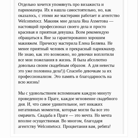
Отдельно хочется упомянуть про визажиста и
парикмахера. Их я нашла самостоятельно, но, как
оказалось, с этими же мастерами работает и агентство
Welcometocz. Макияж мне делала Яна Ахметова —
настоящий профессионал своего дела и просто
красивая и приятная девушка. Всем рекомендую
обращаться к Яне за гарантированно хорошим
макияжем. Прическу мастерила Елена Беляева. Не
менее приятный человек и прекрасный парикмахер.
Не знаю, как это возможно, но девочки воплотили
все мои пожелания в жизнь. Я была абсолютно
довольна своим свадебным образом. А для невесты
это уже половина дела!)) Спасибо девочкам за их
профессионализм. Это память и благодарность на
всю жизнь!
Мы с удовольствием вспоминаем каждую минуту
проведенную в Праге, каждое мгновение свадебного
дня. И, что самое удивительное, нет никаких
негативных моментов, которые могли бы все это
омрачить. Свадьба в Праге — это мечта. Но мечта
вполне осуществимая. Во многом, благодаря
агентству Welcometocz. Процветания вам, ребята!