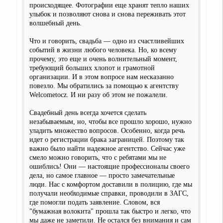
происходящее. Фотографии еще хранят тепло наших
улыбок и позволяют снова и снова переживать этот
волшебный день.
Что и говорить, свадьба — одно из счастливейших
событий в жизни любого человека. Но, ко всему
прочему, это еще и очень волнительный момент,
требующий больших хлопот и грамотной
организации. И в этом вопросе нам несказанно
повезло. Мы обратились за помощью к агентству
Welcometocz. И ни разу об этом не пожалели.
Свадебный день всегда хочется сделать
незабываемым, но, чтобы все прошло хорошо, нужно
уладить множество вопросов. Особенно, когда речь
идет о регистрации брака заграницей. Поэтому так
важно было найти надежное агентство. Сейчас уже
смело можно говорить, что с ребятами мы не
ошиблись! Они — настоящие профессионалы своего
дела, но самое главное — просто замечательные
люди. Нас с комфортом доставили в полицию, где мы
получали необходимые справки, проводили в ЗАГС,
где помогли подать заявление. Словом, вся
"бумажная волокита" прошла так быстро и легко, что
мы даже не заметили. Не остался без внимания и сам