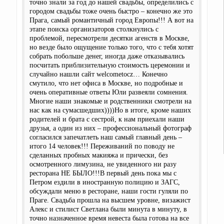
точно знали за год до нашей свадьбы, определились с
городом свадьбы тоже очень быстро – конечно же это
Прага, самый романтичный город Европы!!! А вот на
этапе поиска организаторов столкнулись с
проблемой, пересмотрели десятки агенств в Москве,
но везде было ощущение только того, что с тебя хотят
собрать побольше денег, иногда даже отказывались
посчитать приблизительную стоимость церемонии и
случайно нашли сайт welcometocz… Конечно
смутило, что нет офиса в Москве, но подробные и
очень оперативные ответы Юли развеяли сомнения.
Многие наши знакомые и родственники смотрели на
нас как на сумасшедших))))Но в итоге, кроме наших
родителей и брата с сестрой, к нам приехали наши
друзья, а один из них – профессиональный фотограф
согласился запечатлеть наш самый главный день –
итого 14 человек!!! Переживаний по поводу не
сделанных пробных макияжа и прически, без
осмотренного лимузина, не увиденного ни разу
ресторана НЕ БЫЛО!!!В первый день пока мы с
Петром ездили в иностранную полицию и ЗАГС,
обсуждали меню в ресторане, наши гости гуляли по
Праге. Свадьба прошла на высшем уровне, визажист
Алекс и стилист Светлана были минута в минуту, в
точно назначенное время невеста была готова на все