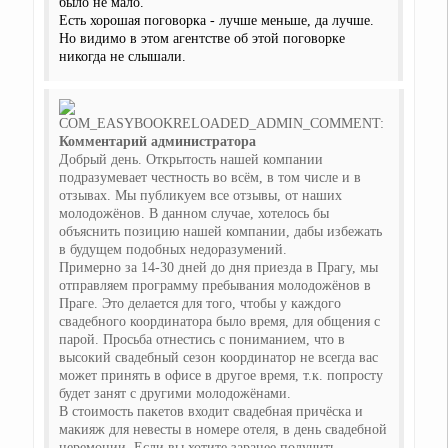
было не мало.
Есть хорошая поговорка - лучше меньше, да лучше.
Но видимо в этом агентстве об этой поговорке
никогда не слышали.
Комментарий администратора
Добрый день. Открытость нашей компании
подразумевает честность во всём, в том числе и в
отзывах. Мы публикуем все отзывы, от наших
молодожёнов. В данном случае, хотелось бы
объяснить позицию нашей компании, дабы избежать
в будущем подобных недоразумений.
Примерно за 14-30 дней до дня приезда в Прагу, мы
отправляем программу пребывания молодожёнов в
Праге. Это делается для того, чтобы у каждого
свадебного координатора было время, для общения с
парой. Просьба отнестись с пониманием, что в
высокий свадебный сезон координатор не всегда вас
может принять в офисе в другое время, т.к. попросту
будет занят с другими молодожёнами.
В стоимость пакетов входит свадебная причёска и
макияж для невесты в номере отеля, в день свадебной
церемонии. Если вы хотите заранее получить