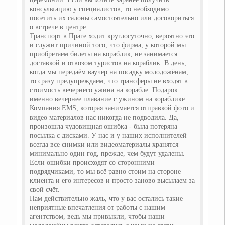
консультацию у специалистов, то необходимо
посетить их салоны самостоятельно или договориться
о встрече в центре.
Транспорт в Праге ходит круглосуточно, вероятно это
и служит причиной того, что фирма, у которой мы
приобретаем билеты на кораблик, не занимается
доставкой и отвозом туристов на кораблик. В день,
когда мы передаём ваучер на посадку молодожёнам,
то сразу предупреждаем, что трансферы не входят в
стоимость вечернего ужина на корабле. Подарок
именно вечернее плавание с ужином на кораблике.
Компания EMS, которая занимается отправкой фото и
видео материалов нас никогда не подводила. Да,
произошла чудовищная ошибка - была потеряна
посылка с дисками. У нас и у наших исполнителей
всегда все снимки или видеоматериалы хранятся
минимально один год, прежде, чем будут удалены.
Если ошибки происходят со сторонними
подрядчиками, то мы всё равно стоим на стороне
клиента и его интересов и просто заново высылаем за
свой счёт.
Нам действительно жаль, что у вас остались такие
неприятные впечатления от работы с нашим
агентством, ведь мы привыкли, чтобы наши