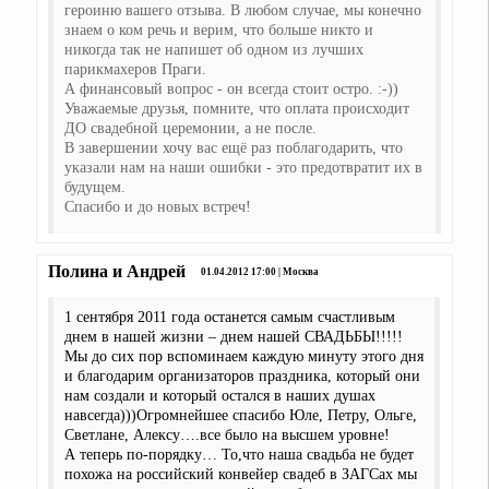
героиню вашего отзыва. В любом случае, мы конечно
знаем о ком речь и верим, что больше никто и
никогда так не напишет об одном из лучших
парикмахеров Праги.
А финансовый вопрос - он всегда стоит остро. :-))
Уважаемые друзья, помните, что оплата происходит
ДО свадебной церемонии, а не после.
В завершении хочу вас ещё раз поблагодарить, что
указали нам на наши ошибки - это предотвратит их в
будущем.
Спасибо и до новых встреч!
Полина и Андрей
01.04.2012 17:00 | Москва
1 сентября 2011 года останется самым счастливым
днем в нашей жизни – днем нашей СВАДЬБЫ!!!!!
Мы до сих пор вспоминаем каждую минуту этого дня
и благодарим организаторов праздника, который они
нам создали и который остался в наших душах
навсегда)))Огромнейшее спасибо Юле, Петру, Ольге,
Светлане, Алексу….все было на высшем уровне!
А теперь по-порядку… То,что наша свадьба не будет
похожа на российский конвейер свадеб в ЗАГСах мы