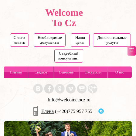
Welcome
To Cz
С чего
Необходимые
Наши
Дополнительные
начать
документы
цены
услуги
Свадебный
консультант
Главная
Свадьба
Венчание
Экскурсии
О нас
info@welcometocz.ru
Елена
(+420)775 957 755