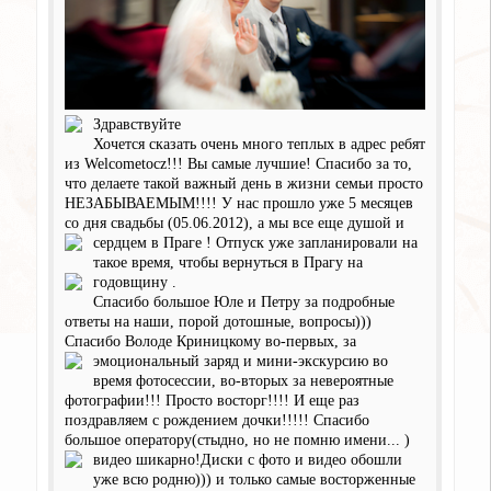
Здравствуйте
Хочется сказать очень много теплых в адрес ребят
из Welcometocz!!! Вы самые лучшие! Спасибо за то,
что делаете такой важный день в жизни семьи просто
НЕЗАБЫВАЕМЫМ!!!! У нас прошло уже 5 месяцев
со дня свадьбы (05.06.2012), а мы все еще душой и
сердцем в Праге
! Отпуск уже запланировали на
такое время, чтобы вернуться в Прагу на
годовщину
.
Спасибо большое Юле и Петру за подробные
ответы на наши, порой дотошные, вопросы)))
Спасибо Володе Криницкому во-первых, за
эмоциональный заряд
и мини-экскурсию во
время фотосессии, во-вторых за невероятные
фотографии!!! Просто восторг!!!! И еще раз
поздравляем с рождением дочки!!!!! Спасибо
большое оператору(стыдно, но не помню имени...
)
видео шикарно!Диски с фото и видео обошли
уже всю родню))) и только самые восторженные