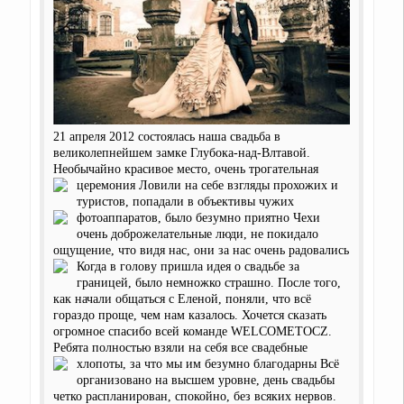
21 апреля 2012 состоялась наша свадьба в
великолепнейшем замке Глубока-над-Влтавой.
Необычайно красивое место, очень трогательная
церемония
Ловили на себе взгляды прохожих и
туристов, попадали в объективы чужих
фотоаппаратов, было безумно приятно
Чехи
очень доброжелательные люди, не покидало
ощущение, что видя нас, они за нас очень радовались
Когда в голову пришла идея о свадьбе за
границей, было немножко страшно. После того,
как начали общаться с Еленой, поняли, что всё
гораздо проще, чем нам казалось. Хочется сказать
огромное спасибо всей команде WELCOMETOCZ.
Ребята полностью взяли на себя все свадебные
хлопоты, за что мы им безумно благодарны
Всё
организовано на высшем уровне, день свадьбы
четко распланирован, спокойно, без всяких нервов.