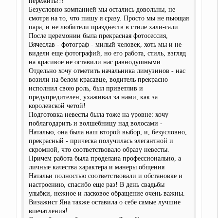
пережить!!!
Безусловно компанией мы остались довольны, не
смотря на то, что пишу я сразу. Просто мы не пьющая
пара, и не любители празднеств в стиле хали-гали.
После церемонии была прекрасная фотосессия,
Вячеслав - фотограф - милый человек, хоть мы и не
видели еще фотографий, но его работа, стиль, взгляд
на красивое не оставили нас равнодушными.
Отдельно хочу отметить начальника лимузинов - нас
возили на белом красавце, водитель прекрасно
исполнил свою роль, был приветлив и
предупредителен, ухаживал за нами, как за
королевской четой!
Подготовка невесты была тоже на уровне: хочу
поблагодарить и волшебницу над волосами -
Наталью, она была наш второй выбор, и, безусловно,
прекрасный - прическа получилась элегантной и
скромной, что соответствовало образу невесты.
Причем работа была проделана профессионально, а
личные качества характера и манеры общения
Натальи полностью соответствовали и обстановке и
настроению, спасибо еще раз! В день свадьбы
улыбки, нежное и ласковое обращение очень важны.
Визажист Яна также оставила о себе самые лучшие
впечатления!