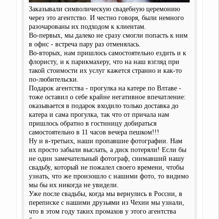
Заказывали символическую свадебную церемонию
через это агентство. И честно говоря, были немного
разочарованы их подходом к клиентам.
Во-первых, мы далеко не сразу смогли попасть к ним
в офис - встреча пару раз отменялась.
Во-вторых, нам пришлось самостоятельно ездить и к
флористу, и к парикмахеру, что на наш взгляд при
такой стоимости их услуг кажется странно и как-то
по-любительски.
Подарок агентства - прогулка на катере по Влтаве -
тоже оставил о себе крайне негативное впечатление:
оказывается в подарок входило только доставка до
катера и сама прогулка, так что от причала нам
пришлось обратно в гостиницу добираться
самостоятельно в 11 часов вечера пешком!!!
Ну и в-третьих, наши пропавшие фотографии. Нам
их просто забыли выслать, а диск потеряли! Если бы
не один замечательный фотограф, снимавший нашу
свадьбу, который не пожалел своего времени, чтобы
узнать, что же произошло с нашими фото, то видимо
мы бы их никогда не увидели.
Уже после свадьбы, когда мы вернулись в России, в
переписке с нашими друзьями из Чехии мы узнали,
что в этом году таких промахов у этого агентства