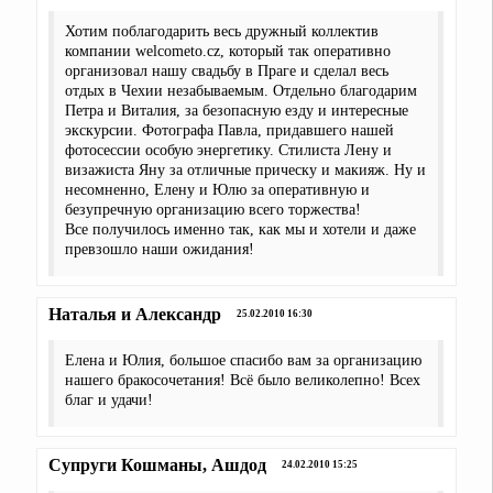
Хотим поблагодарить весь дружный коллектив
компании welcometo.cz, который так оперативно
организовал нашу свадьбу в Праге и сделал весь
отдых в Чехии незабываемым. Отдельно благодарим
Петра и Виталия, за безопасную езду и интересные
экскурсии. Фотографа Павла, придавшего нашей
фотосессии особую энергетику. Стилиста Лену и
визажиста Яну за отличные прическу и макияж. Ну и
несомненно, Елену и Юлю за оперативную и
безупречную организацию всего торжества!
Все получилось именно так, как мы и хотели и даже
превзошло наши ожидания!
Наталья и Александр
25.02.2010 16:30
Елена и Юлия, большое спасибо вам за организацию
нашего бракосочетания! Всё было великолепно! Всех
благ и удачи!
Супруги Кошманы, Ашдод
24.02.2010 15:25