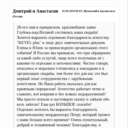
Дмитрий и Анастасия
05.06.2010 00:03 | Жуковский и Архангельск
(Россия)
28-ого мая в прекрасном, красивейшем замке
Глубока-над-Влтавой состоялась наша свадьба!
Хочется выразить огромною благодарность агентству
"KEVEL plus" в лице двух замечательных девушек
Елены и Юлии за превосходную организацию этого
события! В России мы привыкли, что при обращении
за какой-либо услугой, чаще всего получаешь её с
какими-то огрехами и неточностями. Честно говоря,
опасались и морально готовились к накладкам и в
организации свадьбы, тем более что для нас это был
первый опыт сотрудничества с зарубежным
агентством. Но Ваша работа оказалась для нас
приятным сюрпризом! Агентство работает четко и
слажено, всё вовремя и без всяких недоразумений!
Мы просто попали в настоящую сказку и забыли обо
всех заботах! Еще раз БОЛЬШОЕ спасибо!
Отдельно хотелось бы выразить благодарность
замечательному координатору Петру, который провел
с нами больше всего времени! Очень пунктуальный,
добрый и отзывчивый человек! Благодаря ему, в