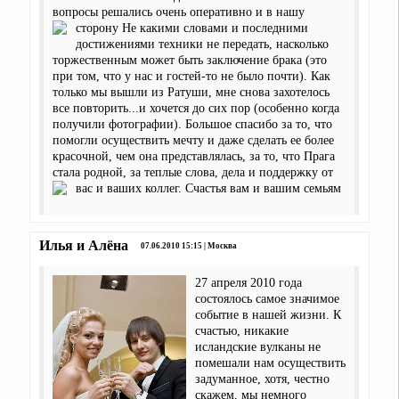
вопросы решались очень оперативно и в нашу
сторону
Не какими словами и последними
достижениями техники не передать, насколько
торжественным может быть заключение брака (это
при том, что у нас и гостей-то не было почти). Как
только мы вышли из Ратуши, мне снова захотелось
все повторить...и хочется до сих пор (особенно когда
получили фотографии). Большое спасибо за то, что
помогли осуществить мечту и даже сделать ее более
красочной, чем она представлялась, за то, что Прага
стала родной, за теплые слова, дела и поддержку от
вас и ваших коллег. Счастья вам и вашим семьям
Илья и Алёна
07.06.2010 15:15 | Москва
27 апреля 2010 года
состоялось самое значимое
событие в нашей жизни. К
счастью, никакие
исландские вулканы не
помешали нам осуществить
задуманное, хотя, честно
скажем, мы немного