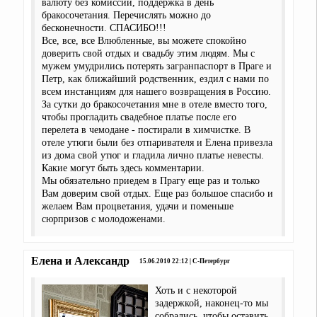
валюту без комиссий, поддержка в день
бракосочетания. Перечислять можно до
бесконечности. СПАСИБО!!!
Все, все, все Влюбленные, вы можете спокойно
доверить свой отдых и свадьбу этим людям. Мы с
мужем умудрились потерять загранпаспорт в Праге и
Петр, как ближайший родственник, ездил с нами по
всем инстанциям для нашего возвращения в Россию.
За сутки до бракосочетания мне в отеле вместо того,
чтобы прогладить свадебное платье после его
перелета в чемодане - постирали в химчистке. В
отеле утюги были без отпаривателя и Елена привезла
из дома свой утюг и гладила лично платье невесты.
Какие могут быть здесь комментарии.
Мы обязательно приедем в Прагу еще раз и только
Вам доверим свой отдых. Еще раз большое спасибо и
желаем Вам процветания, удачи и поменьше
сюрпризов с молодоженами.
Елена и Александр
15.06.2010 22:12 | С-Петербург
Хоть и с некоторой
задержкой, наконец-то мы
собрались, чтобы оставить