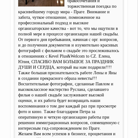
бракосочетания и
торжественная поездка по
красивейшему городу мира - Праге. Внимание и
забота, чуткое отношение, помноженное на
профессиональный подход и высокие
организаторские качества - вот то, что мы ощутили в
полной мере в процессе организации нашей свадьбы.
От первого дня пребывания, начиная с орг. вопросов,
и до получения документов и изумительно красивых
фотографий с фильмом о свадьбе это прослеживалось
в отношениях с Кevel Plus&Welcom to CZ. Елена,
Юлия, СПАСИБО ВАМ БОЛЬШОЕ ЗА ПРАЗДНИК
ДУШИ И СЕРДЦА, который вы нам подарили!!!!
Также большая признательность работе Лены и Яны
в создании прекрасного образа невесты!!!
Восхитительные фотографии, сделанные Павлом и
высококлассное мастерство Руслана, сделавшего
фильм о нашей свадьбе заслуживают высокой
оценки, и их работа будет возвращать наши
воспоминания о том дне каждый раз при просмотре
фото и кино. Также благодарим Петра за
оперативную и четкую организацию работы при
решении иммиграционных вопросов, совмещенную с
интересным гид-сопровождением по Праге.
Желаем Вам всем успехов в бизнесе, процветания и