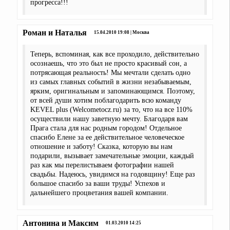
прогресса!!!
Роман и Наталья
15.04.2010 19:08 | Москва
Теперь, вспоминая, как все проходило, действительно
осознаешь, что это был не просто красивый сон, а
потрясающая реальность! Мы мечтали сделать одно
из самых главных событий в жизни незабываемым,
ярким, оригинальным и запоминающимся. Поэтому,
от всей души хотим поблагодарить всю команду
KEVEL plus (Welcometocz.ru) за то, что на все 110%
осуществили нашу заветную мечту. Благодаря вам
Прага стала для нас родным городом! Отдельное
спасибо Елене за ее действительное человеческое
отношение и заботу! Сказка, которую вы нам
подарили, вызывает замечательные эмоции, каждый
раз как мы перелистываем фотографии нашей
свадьбы. Надеюсь, увидимся на годовщину! Еще раз
большое спасибо за ваши труды! Успехов и
дальнейшего процветания вашей компании.
Антонина и Максим
01.03.2010 14:25