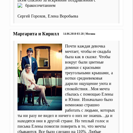
Всем спасибо за искренние поздравления с
бракосочетанием
Сергей Горохов, Елена Воробьева
Маргарита и Кирилл
14.06.2010 03:28 | Москва
Почти каждая девочка
мечтает, чтобы ее свадьба
была как в сказке. Чтобы
вокруг были цветные
домики с красными
треугольными крышами, а
нотки средневековья
дарили ощущение уюта и
спокойствия...Моя мечта
сбылась с помощью Елены
и Юлии. Изначально было
немножко страшно
работать с людьми, которых
ты ни разу не видел и ничего о них не знаешь...да и
находятся они в другой стране. Но теплый голос и
письма Елены помогли поверить в то, что мечты
сбываются. Все было сделано на 110%. Любые