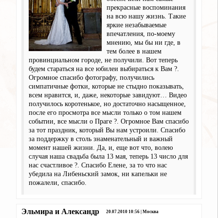
прекрасные воспоминания
на всю нашу жизнь. Такие
яркие незабываемые
впечатления, по-моему
мнению, мы бы ни где, в
тем более в нашем
провинциальном городе, не получили. Вот теперь
будем стараться на все юбилеи выбираться к Вам ?.
Огромное спасибо фотографу, получились
симпатичные фотки, которые не стыдно показывать,
всем нравится, и, даже, некоторые завидуют… Видео
получилось коротенькое, но достаточно насыщенное,
после его просмотра все мысли только о том нашем
событии, все мысли о Праге ?. Огромное Вам спасибо
за тот праздник, который Вы нам устроили. Спасибо
за поддержку в столь знаменательный и важный
момент нашей жизни. Да, и, еще вот что, волею
случая наша свадьба была 13 мая, теперь 13 число для
нас счастливое ?. Спасибо Елене, за то что нас
убедила на Либеньский замок, ни капельки не
пожалели, спасибо.
Эльмира и Александр
20.07.2010 10:56 | Москва