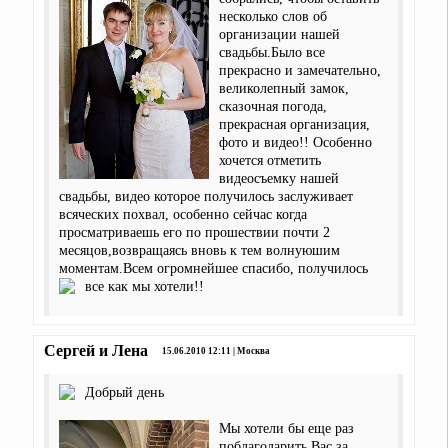
несколько слов об
организации нашей
свадьбы.Было все
прекрасно и замечательно,
великолепный замок,
сказочная погода,
прекрасная организация,
фото и видео!! Особенно
хочется отметить
видеосъемку нашей
свадьбы, видео которое получилось заслуживает
всяческих похвал, особенно сейчас когда
просматриваешь его по прошествии почти 2
месяцов,возвращаясь вновь к тем волнуюшим
моментам.Всем огромнейшее спасибо, получилось
все как мы хотели!!
Сергей и Лена
15.06.2010 12:11 | Москва
Добрый день
Мы хотели бы еще раз
поблагодарить Вас за