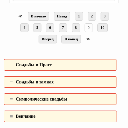
≪
В начало
Назад
1
2
3
4
5
6
7
8
9
10
Вперед
В конец
≫
Свадьбы в Праге
Свадьбы в замках
Символические свадьбы
Венчание