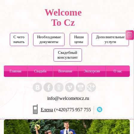
Welcome
To Cz
С чего
Необходимые
Наши
Дополнительные
начать
документы
цены
услуги
Свадебный
консультант
Главная
Свадьба
Венчание
Экскурсии
О нас
info@welcometocz.ru
Елена
(+420)775 957 755