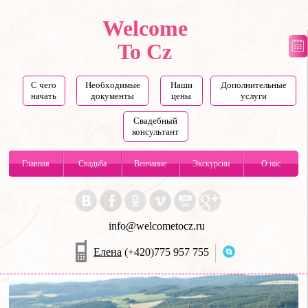
Welcome
To Cz
С чего
Необходимые
Наши
Дополнительные
начать
документы
цены
услуги
Свадебный
консультант
Главная
Свадьба
Венчание
Экскурсии
О нас
info@welcometocz.ru
Елена
(+420)775 957 755