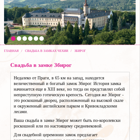
ГЛАВНАЯ
/
СВАДЬБА В ЗАМКАХ ЧЕХИИ
/
ЗБИРОГ
Свадьба в замке Збирог
Недалеко от Праги, в 65 км на запад, находится
величественный и богатый замок Збирог. История замка
начинается еще в XIII веке, но тогда он представлял собой
неприступную готическую крепость. Сегодня же Збирог -
это роскошный дворец, расположенный на высокой скале
и окруженный английским парком и Кривокладскими
лесами.
Ваша свадьба в замке Збирог может быть по-королевски
роскошной или по настоящему средневековой.
Для свадебной церемонии замок предлагает