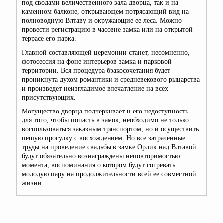
под сводами величественного зала дворца, так и на
каменном балконе, открывающем потрясающий вид на
полноводную Влтаву и окружающие ее леса. Можно
провести регистрацию в часовне замка или на открытой
террасе его парка.
Главной составляющей церемонии станет, несомненно,
фотосессия на фоне интерьеров замка и парковой
территории. Вся процедура бракосочетания будет
проникнута духом романтики и средневекового рыцарства
и произведет неизгладимое впечатление на всех
присутствующих.
Могущество дворца подчеркивает и его недоступность –
для того, чтобы попасть в замок, необходимо не только
воспользоваться заказным транспортом, но и осуществить
пешую прогулку с восхождением. Но все затраченные
труды на проведение свадьбы в замке Орлик над Влтавой
будут обязательно вознаграждены неповторимостью
момента, воспоминания о котором будут согревать
молодую пару на продолжительности всей ее совместной
жизни.