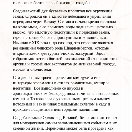
главного события в своей жизни – свадьбы.
Средневековый дух буквально пропитал все окружение
замка. Строился он в качестве небольшого укрепления
переправы через Влтаву. С самого начала крепость стояла
на краю мыса, а со временем воды поднялись настолько
высоко, что вплотную подступили к подножью замка,
сделав его еще более неприступным и живописным.
Начиная с XIX века и до сих пор, это строение является
резиденцией чешского рода Шварценбергов, которые
открыли замок для туристических экскурсий. Здесь
собрано множество богатейших коллекций от старинного
оружия и трофейных экспонатов до антикварной посуды,
мебели и библиотеки.
Сам дворец выстроен в ренессанском духе, а его
интерьеры оформлены в стилях романтизма, ампир и
неоготики. Все выполнено со вкусом и
аристократическим благородством, начиная с выставочных
комнат и Тескова зала с украшенными резным камнем
потолками и заканчивая фамильным склепом в саду и
прохаживающимися в нем гордыми павлинами.
Свадьба в замке Орлик над Влтавой, без сомнения, станет
для молодоженов самым запоминающимся событием в их
семейной жизни. Церемония может быть проведена как