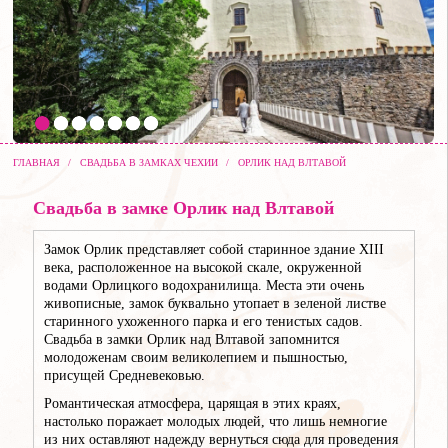
ГЛАВНАЯ
/
СВАДЬБА В ЗАМКАХ ЧЕХИИ
/
ОРЛИК НАД ВЛТАВОЙ
Свадьба в замке Орлик над Влтавой
Замок Орлик представляет собой старинное здание XIII
века, расположенное на высокой скале, окруженной
водами Орлицкого водохранилища. Места эти очень
живописные, замок буквально утопает в зеленой листве
старинного ухоженного парка и его тенистых садов.
Свадьба в замки Орлик над Влтавой запомнится
молодоженам своим великолепием и пышностью,
присущей Средневековью.
Романтическая атмосфера, царящая в этих краях,
настолько поражает молодых людей, что лишь немногие
из них оставляют надежду вернуться сюда для проведения