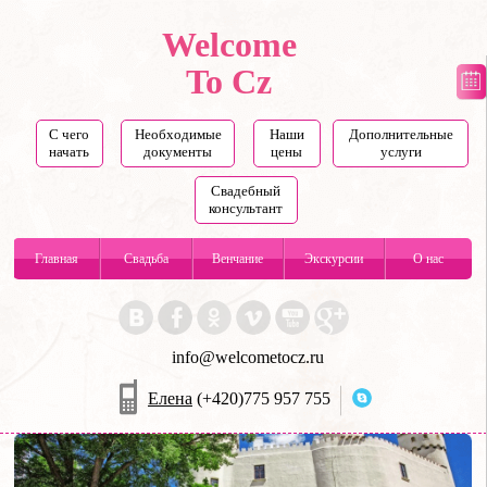
Welcome
To Cz
С чего
Необходимые
Наши
Дополнительные
начать
документы
цены
услуги
Свадебный
консультант
Главная
Свадьба
Венчание
Экскурсии
О нас
info@welcometocz.ru
Елена
(+420)775 957 755