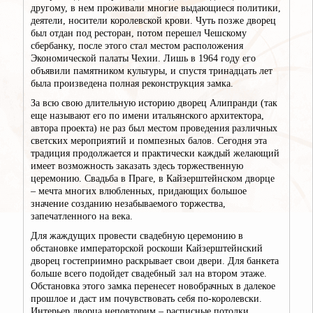
другому, в нем проживали многие выдающиеся политики,
деятели, носители королевской крови. Чуть позже дворец
был отдан под ресторан, потом перешел Чешскому
сбербанку, после этого стал местом расположения
Экономической палаты Чехии. Лишь в 1964 году его
объявили памятником культуры, и спустя тринадцать лет
была произведена полная реконструкция замка.
За всю свою длительную историю дворец Алипранди (так
еще называют его по имени итальянского архитектора,
автора проекта) не раз был местом проведения различных
светских мероприятий и помпезных балов. Сегодня эта
традиция продолжается и практически каждый желающий
имеет возможность заказать здесь торжественную
церемонию. Свадьба в Праге, в Кайзерштейнском дворце
– мечта многих влюбленных, придающих большое
значение созданию незабываемого торжества,
запечатленного на века.
Для жаждущих провести свадебную церемонию в
обстановке императорской роскоши Кайзерштейнский
дворец гостеприимно раскрывает свои двери. Для банкета
больше всего подойдет свадебный зал на втором этаже.
Обстановка этого замка перенесет новобрачных в далекое
прошлое и даст им почувствовать себя по-королевски.
Интерьер дворца неповторим – расписные потолки,