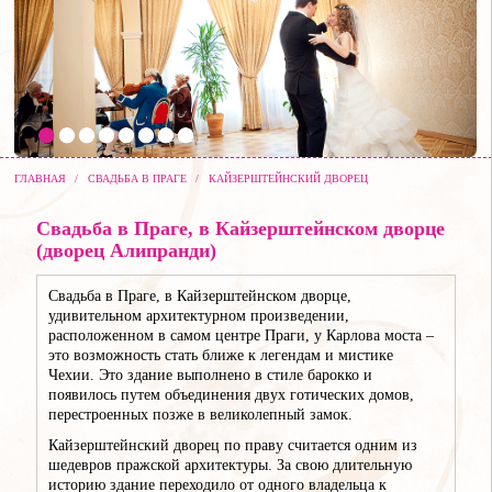
ГЛАВНАЯ
/
СВАДЬБА В ПРАГЕ
/
КАЙЗЕРШТЕЙНСКИЙ ДВОРЕЦ
Свадьба в Праге, в Кайзерштейнском дворце
(дворец Алипранди)
Свадьба в Праге, в Кайзерштейнском дворце,
удивительном архитектурном произведении,
расположенном в самом центре Праги, у Карлова моста –
это возможность стать ближе к легендам и мистике
Чехии. Это здание выполнено в стиле барокко и
появилось путем объединения двух готических домов,
перестроенных позже в великолепный замок.
Кайзерштейнский дворец по праву считается одним из
шедевров пражской архитектуры. За свою длительную
историю здание переходило от одного владельца к