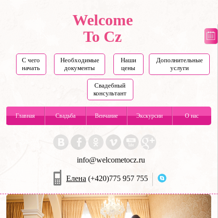
Welcome
To Cz
С чего
Необходимые
Наши
Дополнительные
начать
документы
цены
услуги
Свадебный
консультант
Главная
Свадьба
Венчание
Экскурсии
О нас
info@welcometocz.ru
Елена
(+420)775 957 755