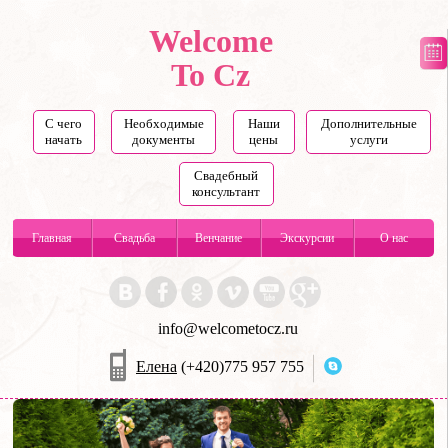
Welcome
To Cz
С чего
Необходимые
Наши
Дополнительные
начать
документы
цены
услуги
Свадебный
консультант
Главная
Свадьба
Венчание
Экскурсии
О нас
info@welcometocz.ru
Елена
(+420)775 957 755