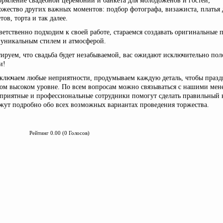
ормление свадебной церемонии и банкета для молодоженов и гостей;
жество других важных моментов: подбор фотографа, визажиста, платья 
тов, торта и так далее.
етственно подходим к своей работе, стараемся создавать оригинальные 
 уникальным стилем и атмосферой.
ируем, что свадьба будет незабываемой, вас ожидают исключительно по
и!
ключаем любые неприятности, продумываем каждую деталь, чтобы праз
мом высоком уровне. По всем вопросам можно связываться с нашими мен
приятные и профессиональные сотрудники помогут сделать правильный 
жут подробно обо всех возможных вариантах проведения торжества.
Рейтинг 0.00 (0 Голосов)