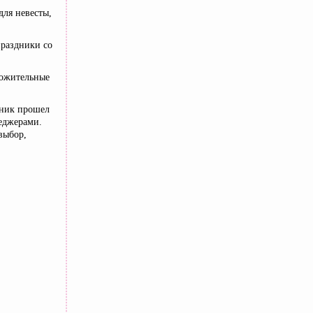
для невесты,
праздники со
ложительные
дник прошел
еджерами.
выбор,