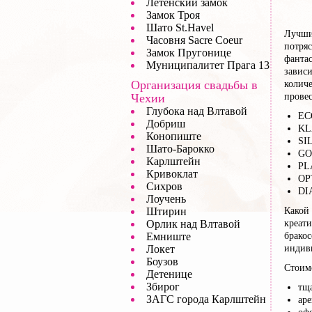
Летенский замок
Замок Троя
Шато St.Havel
Лучшим
Часовня Sacre Coeur
потря
Замок Пругонице
фанта
Муниципалитет Прага 13
зависи
Организация свадьбы в
количе
Чехии
провес
Глубока над Влтавой
EC
Добриш
KL
Конопиште
SI
Шато-Барокко
GO
Карлштейн
PL
Кривоклат
OP
Сихров
DI
Лоучень
Штирин
Какой 
Орлик над Влтавой
креати
Емниште
брако
Локет
индив
Боузов
Стоимо
Детенице
Збирог
тща
ЗАГС города Карлштейн
аре