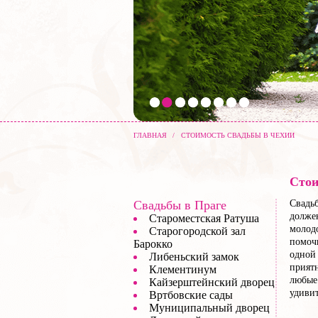
ГЛАВНАЯ
/
СТОИМОСТЬ СВАДЬБЫ В ЧЕХИИ
Стои
Свадьбы в Праге
Свадь
долже
Староместская Ратуша
молод
Старогородской зал
помочь
Барокко
одной
Либеньский замок
прият
Клементинум
любые 
Кайзерштейнский дворец
удиви
Вртбовские сады
Муниципальный дворец