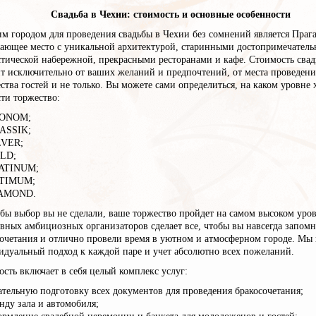
Свадьба в Чехии: стоимость и основные особенности
 городом для проведения свадьбы в Чехии без сомнений является Прага
сающее место с уникальной архитектурой, старинными достопримечатель
стической набережной, прекрасными ресторанами и кафе. Стоимость сва
т исключительно от ваших желаний и предпочтений, от места проведени
ства гостей и не только. Вы можете сами определиться, на каком уровне 
ти торжество:
ONOM;
ASSIK;
LVER;
LD;
ATINUM;
TIMUM;
AMOND.
бы выбор вы не сделали, ваше торжество пройдет на самом высоком уро
вных амбициозных организаторов сделает все, чтобы вы навсегда запом
сочетания и отлично провели время в уютном и атмосферном городе. Мы
идуальный подход к каждой паре и учет абсолютно всех пожеланий.
сть включает в себя целый комплекс услуг:
тельную подготовку всех документов для проведения бракосочетания;
нду зала и автомобиля;