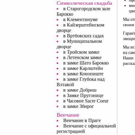
оф
Символическая свадьба
мно
в Старогородском зале
цве
Барокко
в Клементинуме
Мы отв
в Кайзерштейнском
своим
дворце
Гарант
в Вртбовских садах
эмоци
в Муниципальном
дворце
Мы ис
в Тройском замке
на са
в Летенском замке
Наши 
в замке Шато Барокко
расска
в замке Карлштейн
в замке Конопиште
в замке Глубока над
Влтавой
в замке Добриш
в Замке Пругонице
в Часовне Sacre Coeur
в замке Збирог
Венчание
Венчание в Праге
Венчание с официальной
регистрацией