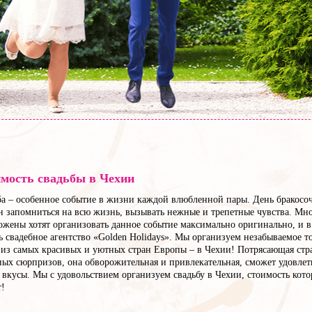
мость свадьбы в Чехии
ба – особенное событие в жизни каждой влюбленной пары. День бракосо
н запомниться на всю жизнь, вызывать нежные и трепетные чувства. Мн
ожены хотят организовать данное событие максимально оригинально, и в
 свадебное агентство «Golden Holidays». Мы организуем незабываемое т
 из самых красивых и уютных стран Европы – в Чехии! Потрясающая стр
ных сюрпризов, она обворожительная и привлекательная, сможет удовлет
вкусы. Мы с удовольствием организуем свадьбу в Чехии, стоимость кот
т!