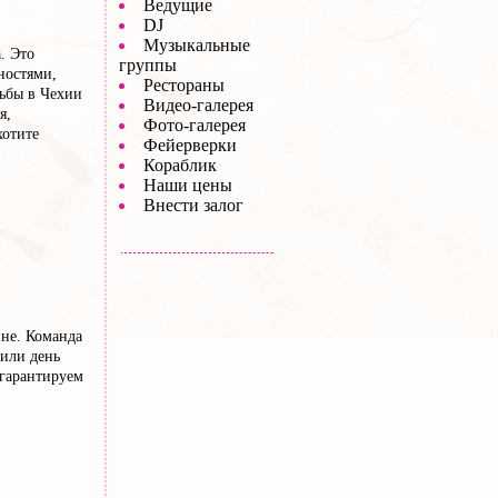
Ведущие
DJ
Музыкальные
. Это
группы
ностями,
Рестораны
дьбы в Чехии
Видео-галерея
я,
Фото-галерея
хотите
Фейерверки
Кораблик
Наши цены
Внести залог
вне. Команда
нили день
 гарантируем