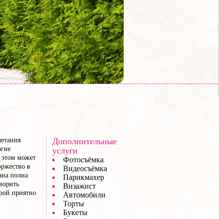
четания
Дополнительные
огие
услуги
 этом может
Фотосъёмка
оржество в
Видеосъёмка
ана полна
Парикмахер
ворить
Визажист
орой приятно
Автомобили
Торты
Букеты