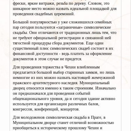
фрески, яркие витражи, резьба по дереву. Словом, это
шикарное место можно назвать идеальной площадкой для
проведения свадебных церемоний.
Большой популярностью у уже сложившихся семейных
пар сегодня пользуются «заграничные» символические
свадьбы. Они отличаются от традиционных лишь тем, что
не требуют официальной регистрации и связанной ней
тягостной процедуры сбора документов. Еще один
существенный плюс символических свадеб состоит в их
финансовой доступности - ведь платить за оформление
документов в этом случае не придется.
Для проведения торжества в Чехии влюбленным
предлагается большой выбор старинных замков, но лишь
немногие из них можно назвать настоящей жемчужиной
пражского архитектурного наследия. Муниципальный
дворец относится именно к таким строениям. Изначально
он предназначался для проведения событий
общенационального уровня, да и сегодня здание активно
используется для организации различных балов,
конгрессов, конференций, концертов.
Для молодоженов символическая свадьба в Праге, в
Муниципальном дворце станет отличной возможностью
приобщиться к историческому прошлому Чехии и