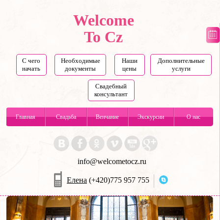
Welcome
To Cz
С чего
Необходимые
Наши
Дополнительные
начать
документы
цены
услуги
Свадебный
консультант
Главная
Свадьба
Венчание
Экскурсии
О нас
info@welcometocz.ru
Елена
(+420)775 957 755