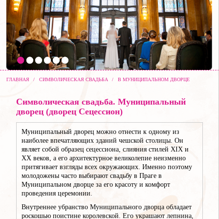
ГЛАВНАЯ
/
СИМВОЛИЧЕСКАЯ СВАДЬБА
/
В МУНИЦИПАЛЬНОМ ДВОРЦЕ
Символическая свадьба. Муниципальный
дворец (дворец Сецессион)
Муниципальный дворец можно отнести к одному из
наиболее впечатляющих зданий чешской столицы. Он
являет собой образец сецессиона, слияния стилей XIX и
XX веков, а его архитектурное великолепие неизменно
притягивает взгляды всех окружающих. Именно поэтому
молодожены часто выбирают свадьбу в Праге в
Муниципальном дворце за его красоту и комфорт
проведения церемонии.
Внутреннее убранство Муниципального дворца обладает
роскошью поистине королевской. Его украшают лепнина,