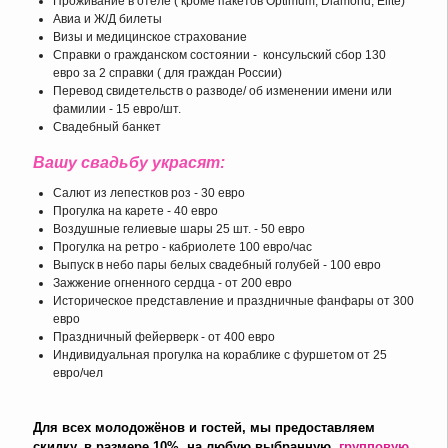
Проживание в отеле ( кроме пакетов Optimum, Diamond, Elite)
Авиа и Ж/Д билеты
Визы и медицинское страхование
Справки о гражданском состоянии - консульский сбор 130
евро за 2 справки ( для граждан России)
Перевод свидетельств о разводе/ об изменении имени или
фамилии - 15 евро/шт.
Свадебный банкет
Вашу свадьбу украсят:
Салют из лепестков роз - 30 евро
Прогулка на карете - 40 евро
Воздушные гелиевые шары 25 шт. - 50 евро
Прогулка на ретро - кабриолете 100 евро/час
Выпуск в небо пары белых свадебный голубей - 100 евро
Зажжение огненного сердца - от 200 евро
Историческое представление и праздничные фанфары от 300
евро
Праздничный фейерверк - от 400 евро
Индивидуальная прогулка на кораблике с фуршетом от 25
евро/чел
Для всех молодожёнов и гостей, мы предоставляем
скидку, в размере 10%, на любую выбранную
групповую