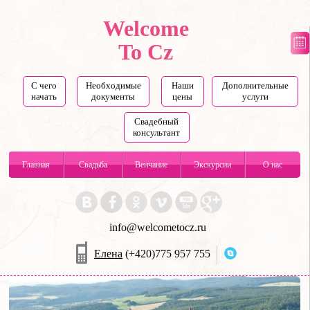
Welcome
To Cz
С чего
Необходимые
Наши
Дополнительные
начать
документы
цены
услуги
Свадебный
консультант
Главная
Свадьба
Венчание
Экскурсии
О нас
info@welcometocz.ru
Елена
(+420)775 957 755