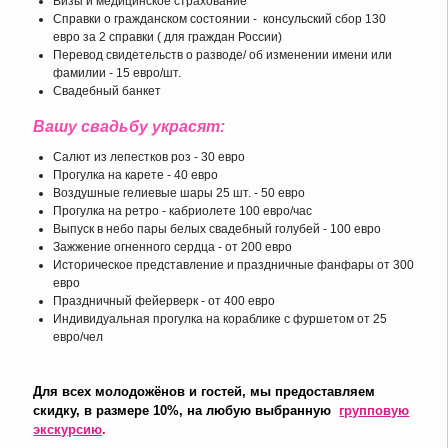
Визы и медицинское страхование
Справки о гражданском состоянии - консульский сбор 130
евро за 2 справки ( для граждан России)
Перевод свидетельств о разводе/ об изменении имени или
фамилии - 15 евро/шт.
Свадебный банкет
Вашу свадьбу украсят:
Салют из лепестков роз - 30 евро
Прогулка на карете - 40 евро
Воздушные гелиевые шары 25 шт. - 50 евро
Прогулка на ретро - кабриолете 100 евро/час
Выпуск в небо пары белых свадебный голубей - 100 евро
Зажжение огненного сердца - от 200 евро
Историческое представление и праздничные фанфары от 300
евро
Праздничный фейерверк - от 400 евро
Индивидуальная прогулка на кораблике с фуршетом от 25
евро/чел
Для всех молодожёнов и гостей, мы предоставляем
скидку, в размере 10%, на любую выбранную
групповую
экскурсию
.