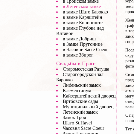
в Тройском замке
коро
в Летенском замке
тема
в замке Шато Барокко
пров
в замке Карлштейн
Жени
в замке Конопиште
граф
в замке Глубока над
в то
Влтавой
замк
в замке Добриш
сопр
в Замке Пругонице
в Часовне Sacre Coeur
Посл
в замке Збирог
окру
разл
Свадьбы в Праге
фото
Староместская Ратуша
Старогородской зал
Симв
Барокко
пред
Либеньский замок
замо
Клементинум
атмо
Кайзерштейнский дворец
могу
Вртбовские сады
отво
Муниципальный дворец
вели
Летенский замок
С па
Замок Троя
пано
Шато St.Havel
Часовня Sacre Coeur
Тут 
Замок Пругонице