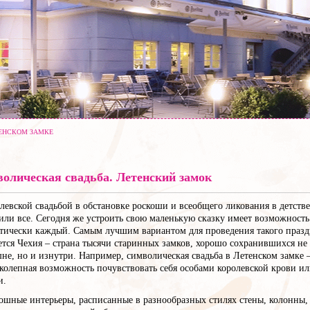
ТЕНСКОМ ЗАМКЕ
олическая свадьба. Летенский замок
левской свадьбой в обстановке роскоши и всеобщего ликования в детстве
или все. Сегодня же устроить свою маленькую сказку имеет возможность
тически каждый. Самым лучшим вариантом для проведения такого праз
ется Чехия – страна тысячи старинных замков, хорошо сохранившихся не 
не, но и изнутри. Например, символическая свадьба в Летенском замке –
колепная возможность почувствовать себя особами королевской крови и
и.
ошные интерьеры, расписанные в разнообразных стилях стены, колонны,