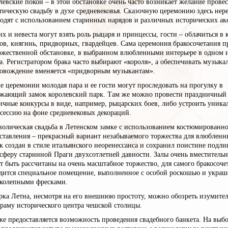
левские покои – в этой обстановке очень часто возникает желание прове
тическую свадьбу в духе средневековья. Сказочную церемонию здесь нер
одят с использованием старинных нарядов и различных исторических акс
х и невеста могут взять роль рыцаря и принцессы, гости – облачиться в
ов, княгинь, придворных, гвардейцев. Сама церемония бракосочетания п
ржественной обстановке, в выбранном влюбленными интерьере в одном и
а. Регистратором брака часто выбирают «короля», а обеспечивать музыка
овождение вменяется «придворным музыкантам».
е церемонии молодая пара и ее гости могут проследовать на прогулку в
жающий замок королевский парк. Там же можно провести праздничный
ичные конкурсы в виде, например, рыцарских боев, либо устроить уник
сессию на фоне средневековых декораций.
олическая свадьба в Летенском замке с использованием костюмированн
ставления – прекрасный вариант незабываемого торжества для влюбленн
к создан в стиле итальянского неоренессанса и сохранил поистине подл
сферу старинной Праги двухсотлетней давности. Залы очень вместитель
т быть рассчитаны на очень масштабное торжество, для самого бракосоче
дится специальное помещение, выполненное с особой роскошью и украш
колепными фресками.
рка Летна, несмотря на его внешнюю простоту, можно обозреть изумите
раму исторического центра чешской столицы.
же предоставляется возможность проведения свадебного банкета. На выб