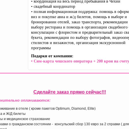
• координация на весь период пребывания в Чехии
• свадебный координатор
• полная информационная поддержка: помощь в офор
виз и покупке авиа и ж/д билетов, помощь в выборе и
бронировании отелей, заказ транспорта, рекомендации
выбору ресторана и помощь в организации свадебного 
консультации с флористом и предварительный заказ св
букета, рекомендации по выбору фотографов, видеоопе
стилистов и визажистов, организация экскурсионной
программы
Подарки от компании:
• Сим-карта чешского оператора + 200 крон на счет
Сделайте заказ прямо сейчас!!!
нительно оплачиваются:
живание в отеле ( кроме пакетов Optimum, Diamond, Elite)
а и Ж/Д билеты
ы и медицинское страхование
авки о гражданском состоянии - консульский сбор 130 евро за 2 справки ( дл