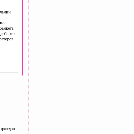
млении
 по
банкета,
адебного
раторов,
у
я граждан