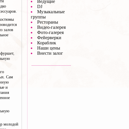
сти
Ведущие
едко
DJ
ессуаров.
Музыкальные
группы
 костюмы
Рестораны
роводится
Видео-галерея
з залов
Фото-галерея
льное
Фейерверки
Кораблик
Наши цены
Внести залог
 фуршет,
альную
ого
ых. Сам
инную
ные и
тания
енное
льную
ор молодой