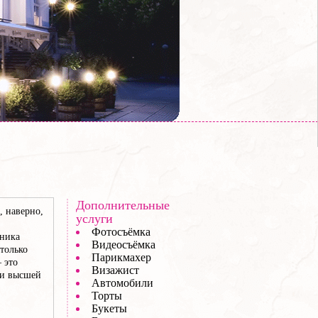
Дополнительные
, наверно,
услуги
Фотосъёмка
дника
Видеосъёмка
только
Парикмахер
 это
Визажист
ли высшей
Автомобили
Торты
Букеты