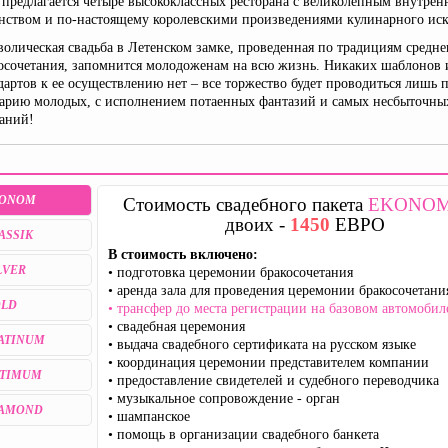
 предлагается четыре высококлассных ресторана с великолепным внутре
нством и по-настоящему королевскими произведениями кулинарного иск
олическая свадьба в Летенском замке, проведенная по традициям средне
осочетания, запомнится молодоженам на всю жизнь. Никаких шаблонов 
дартов к ее осуществлению нет – все торжество будет проводиться лишь 
арию молодых, с исполнением потаенных фантазий и самых несбыточны
аний!
ONOM
Стоимость свадебного пакета
EKONO
двоих -
1450
ЕВРО
ASSIK
В стоимость включено:
LVER
• подготовка церемонии бракосочетания
• аренда зала для проведения церемонии бракосочетани
LD
• трансфер до места регистрации на базовом автомобил
• свадебная церемония
ATINUM
• выдача свадебного сертификата на русском языке
• координация церемонии представителем компании
TIMUM
• предоставление свидетелей и судебного переводчика
• музыкальное сопровождение - орган
IAMOND
• шампанское
• помощь в организации свадебного банкета