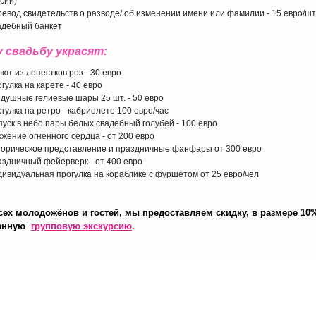
сии)
евод свидетельств о разводе/ об изменении имени или фамилии - 15 евро/шт
адебный банкет
 свадьбу украсят:
ют из лепестков роз - 30 евро
гулка на карете - 40 евро
душные гелиевые шары 25 шт. - 50 евро
гулка на ретро - кабриолете 100 евро/час
уск в небо пары белых свадебный голубей - 100 евро
жение огненного сердца - от 200 евро
орическое представление и праздничные фанфары от 300 евро
здничный фейерверк - от 400 евро
ивидуальная прогулка на кораблике с фуршетом от 25 евро/чел
сех молодожёнов и гостей, мы предоставляем скидку, в размере 10
анную
групповую экскурсию
.