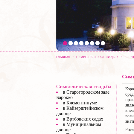
ГЛАВНАЯ
/
СИМВОЛИЧЕСКАЯ СВАДЬБА
/
В ЛЕ
Симв
Символическая свадьба
Коро
в Старогородском зале
бред
Барокко
прак
в Клементинуме
явля
в Кайзерштейнском
внеш
дворце
вели
в Вртбовских садах
знат
в Муниципальном
дворце
Роск