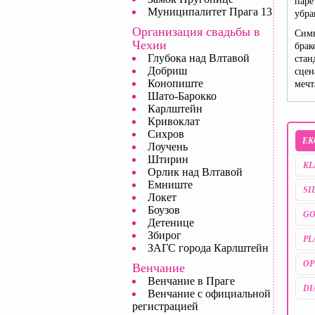
паре
Муниципалитет Прага 13
убра
Организация свадьбы в
Симв
Чехии
брак
Глубока над Влтавой
стан
Добриш
сцен
Конопиште
мечт
Шато-Барокко
Карлштейн
Кривоклат
Сихров
EK
Лоучень
Штирин
KL
Орлик над Влтавой
Емниште
SI
Локет
Боузов
GO
Детенице
Збирог
PL
ЗАГС города Карлштейн
OP
Венчание
Венчание в Праге
D
Венчание с официальной
регистрацией