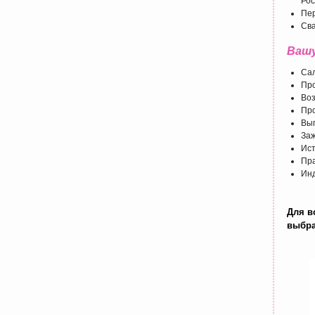
Рос
Пер
Св
Вашу
Сал
Про
Воз
Про
Вып
Заж
Ист
Пра
Инд
Для в
выбр