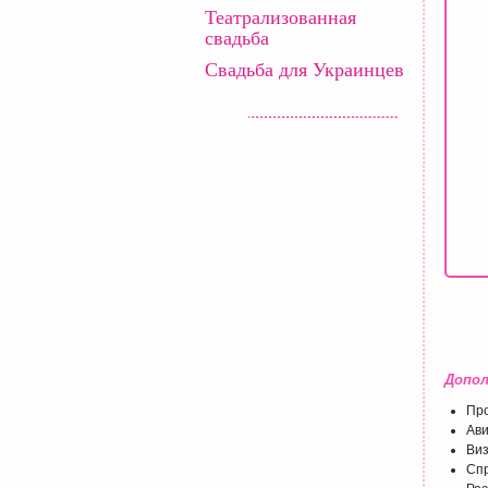
Театрализованная
свадьба
Свадьба для Украинцев
Допол
Про
Ави
Виз
Спр