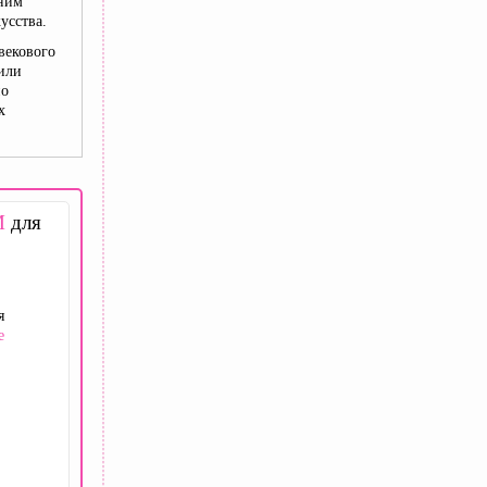
нним
усства.
векового
или
по
х
M
для
я
е