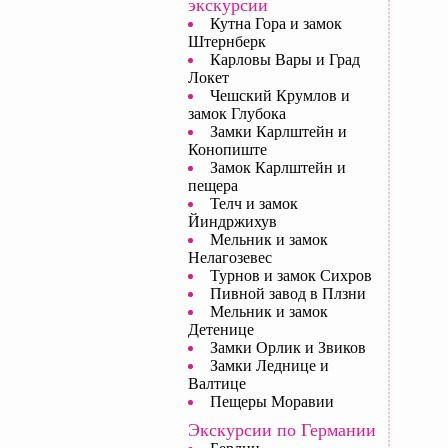
экскурсии
Кутна Гора и замок
Штернберк
Карловы Вары и Град
Локет
Чешский Крумлов и
замок Глубока
Замки Карлштейн и
Конопиште
Замок Карлштейн и
пещера
Телч и замок
Йиндржихув
Мельник и замок
Нелагозевес
Турнов и замок Сихров
Пивной завод в Плзни
Мельник и замок
Детенице
Замки Орлик и Звиков
Замки Леднице и
Валтице
Пещеры Моравии
Экскурсии по Германии