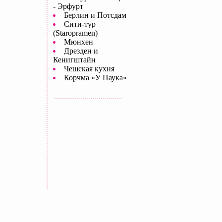
- Эрфурт
Берлин и Потсдам
Сити-тур
(Staropramen)
Мюнхен
Дрезден и
Кенигштайн
Чешская кухня
Корчма «У Паука»