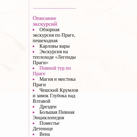
Описание
экскурсий
Обзорная
экскурсия по Праге,
пешеходная
Карловы вары
Экскурсия на
теплоходе «Легенды
Праги»
Пивной тур по
Праге
Магия и мистика
Праги
Чешский Крумлов
и замок Глубока над
Влтавой
Дрезден
Большая Пивная
Энциклопедия
Поместье
Детенице
Вена