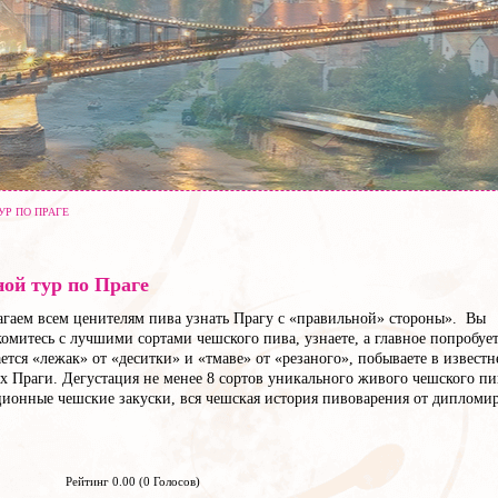
УР ПО ПРАГЕ
ой тур по Праге
агаем всем ценителям пива узнать Прагу с «правильной» стороны». Вы
омитесь с лучшими сортами чешского пива, узнаете, а главное попробует
ется «лежак» от «деситки» и «тмаве» от «резаного», побываете в извест
 Праги. Дегустация не менее 8 сортов уникального живого чешского пи
ционные чешские закуски, вся чешская история пивоварения от дипломи
Рейтинг 0.00 (0 Голосов)