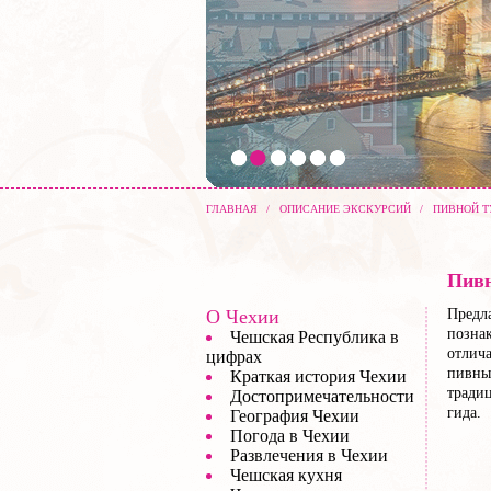
ГЛАВНАЯ
/
ОПИСАНИЕ ЭКСКУРСИЙ
/
ПИВНОЙ Т
Пивн
О Чехии
Предл
познак
Чешская Республика в
отлича
цифрах
пивных
Краткая история Чехии
тради
Достопримечательности
гида.
География Чехии
Погода в Чехии
Развлечения в Чехии
Чешская кухня