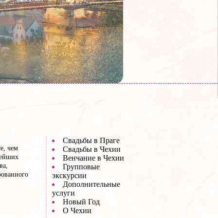
Свадьбы в Праге
е, чем
Свадьбы в Чехии
нейших
Венчание в Чехии
ва,
Групповые
рованного
экскурсии
Дополнительные
услуги
Новый Год
О Чехии