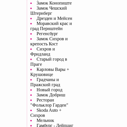
Замок Конопиште
Замок Чешский
Штернберг
Дрезден и Мейсен
Моравский крас и
град Пернштейн
Регенсбург
Замок Сихров и
крепость Кост
Сихров и
Фридланд
Старый город в
Праге
Карловы Вары +
Крушовице
Градчаны и
Пражский град
Новый город
Замок Добриш
Ресторан
"Фольклор Гарден"
Skoda Auto +
Сихров
Мельник
Гамбург - Лейпциг