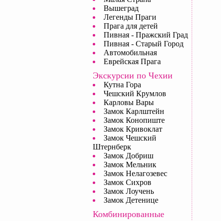
Вышеград
Легенды Праги
Прага для детей
Пивная - Пражский Град
Пивная - Старый Город
Автомобильная
Еврейская Прага
Экскурсии по Чехии
Кутна Гора
Чешский Крумлов
Карловы Вары
Замок Карлштейн
Замок Конопиште
Замок Кривоклат
Замок Чешский
Штернберк
Замок Добриш
Замок Мельник
Замок Нелагозевес
Замок Сихров
Замок Лоучень
Замок Детенице
Комбинированные