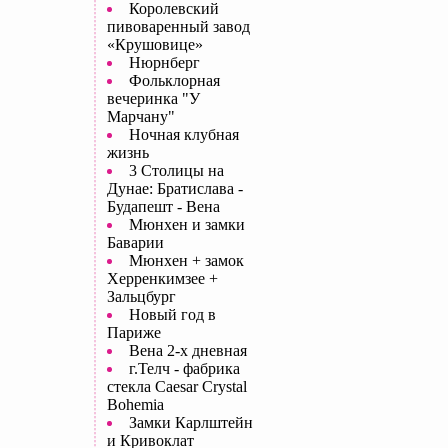
Королевский
пивоваренный завод
«Крушовице»
Нюрнберг
Фольклорная
вечеринка "У
Марчану"
Ночная клубная
жизнь
3 Столицы на
Дунае: Братислава -
Будапешт - Вена
Мюнхен и замки
Баварии
Мюнхен + замок
Херренкимзее +
Зальцбург
Новый год в
Париже
Вена 2-х дневная
г.Телч - фабрика
стекла Caesar Crystal
Bohemia
Замки Карлштейн
и Кривоклат