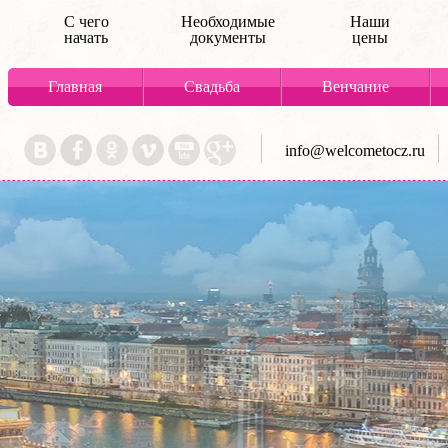
С чего
Необходимые
Наши
начать
документы
цены
Главная
Свадьба
Венчание
info@welcometocz.ru