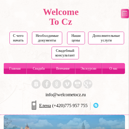
Welcome
To Cz
С чего
Необходимые
Наши
Дополнительные
начать
документы
цены
услуги
Свадебный
консультант
Главная
Свадьба
Венчание
Экскурсии
О нас
info@welcometocz.ru
Елена
(+420)775 957 755