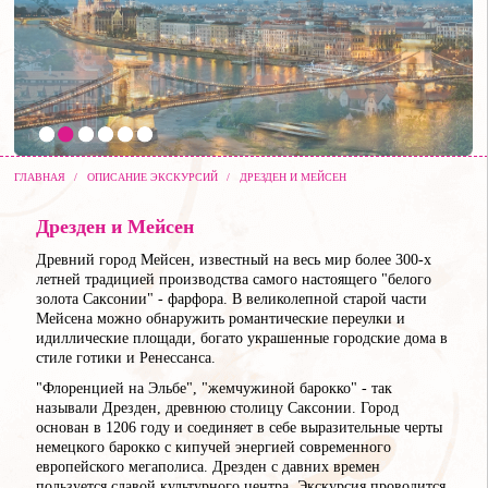
ГЛАВНАЯ
/
ОПИСАНИЕ ЭКСКУРСИЙ
/
ДРЕЗДЕН И МЕЙСЕН
Дрезден и Мейсен
Древний город Мейсен, известный на весь мир более 300-х
летней традицией производства самого настоящего "белого
золота Саксонии" - фарфора. В великолепной старой части
Мейсена можно обнаружить романтические переулки и
идиллические площади, богато украшенные городские дома в
стиле готики и Ренессанса.
"Флоренцией на Эльбе", "жемчужиной барокко" - так
называли Дрезден, древнюю столицу Саксонии. Город
основан в 1206 году и соединяет в себе выразительные черты
немецкого барокко с кипучей энергией современного
европейского мегаполиса. Дрезден с давних времен
пользуется славой культурного центра. Экскурсия проводится