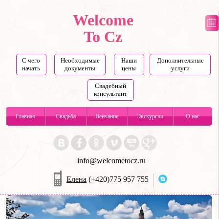
Welcome
To Cz
С чего
Необходимые
Наши
Дополнительные
начать
документы
цены
услуги
Свадебный
консультант
Главная
Свадьба
Венчание
Экскурсии
О нас
info@welcometocz.ru
Елена
(+420)775 957 755