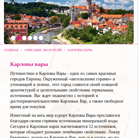
ГЛАВНАЯ
/
ОПИСАНИЕ ЭКСКУРСИЙ
/
КАРЛОВЫ ВАРЫ
Карловы вары
Путешествие в Карловы Вары - один из самых красивых
городов Европы. Окруженный «ангельскими горами» и
утопающий в зелени, этот город славится своей изящной
архитектурой и целительными свойствами термальных
источников. Вас ждет знакомство с историей и
достопримечательностями Карловых Вар, а также свободное
время для покупок.
Известный на весь мир курорт Карловы Вары прославился
благодаря своим горячим источникам минеральной воды.
Сегодня в Карловых варах насчитывается 12 источников,
которые обладают разными лечебными свойствами. Ликер
Бехеровка, родом из Карловых Вар, хоть и в шутку, но по