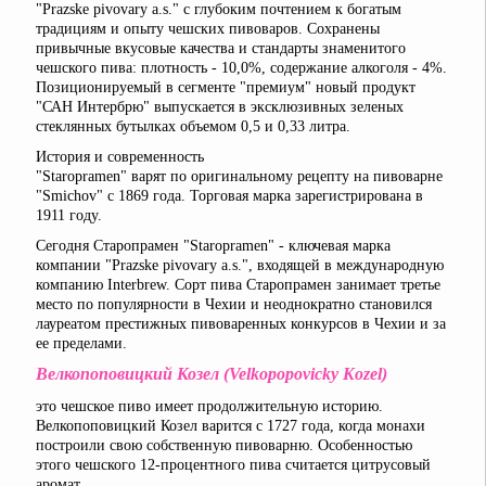
"Prazske pivovary a.s." с глубоким почтением к богатым
традициям и опыту чешских пивоваров. Сохранены
привычные вкусовые качества и стандарты знаменитого
чешского пива: плотность - 10,0%, содержание алкоголя - 4%.
Позиционируемый в сегменте "премиум" новый продукт
"САН Интербрю" выпускается в эксклюзивных зеленых
стеклянных бутылках объемом 0,5 и 0,33 литра.
История и современность
"Staropramen" варят по оригинальному рецепту на пивоварне
"Smichov" с 1869 года. Торговая марка зарегистрирована в
1911 году.
Сегодня Старопрамен "Staropramen" - ключевая марка
компании "Prazske pivovary a.s.", входящей в международную
компанию Interbrew. Сорт пива Старопрамен занимает третье
место по популярности в Чехии и неоднократно становился
лауреатом престижных пивоваренных конкурсов в Чехии и за
ее пределами.
Велкопоповицкий Козел (Velkopopovicky Kozel)
это чешское пиво имеет продолжительную историю.
Велкопоповицкий Козел варится с 1727 года, когда монахи
построили свою собственную пивоварню. Особенностью
этого чешского 12-процентного пива считается цитрусовый
аромат.