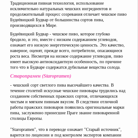
Традиционная пивная технология, использование
исключительно натуральных чешских ингредиентов и
продолжительный процесс созревания отличает чешское пиво
Будеёвицкий Будвар от большинства сортов пива,
производящихся в Мире.
Будеёвицкий Будвар - чешское пиво, которое глубоко
бродило, и это, вместе с низким содержанием углеводов,
означает его низкую энергетическую ценность. Это качество,
наверное, оценят, прежде всего, потребители, опасающиеся
роста веса. Несмотря на низкое содержание углеводов, пиво
имеет высокую антиоксидантную особенность, по причине
того что в Будваре содержатся дубильные вещества солода.
Старопрамен (Staropramen)
- чешский сорт светлого пива высочайшего качества. В
течение столетий искусные чешские пивовары трудились над
созданием собственных пражских сортов, отличающихся
чистым и мягким пивным вкусом. В следствии отличной
работы пражских пивоваров появились оригинальные марки
пива, заслуженно принесшие Праге звание пивоваренной
столицы Европы.
"Staropramen", что в переводе означает "Старый источник",
варится по лицензии и под контролем экспертов компании