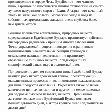
произведенное в городе Ческе Будейовице - это чешское
пиво, варенное по классической пивное технологии из самого
лучшего натурального сырья в Чехии. А сырье - это кочанный
хмель из жатецкой области, моравский солод и вода из
собственных артезианских скважин, очень глубоких более
чем триста метров.
Большое количество естественных, природных веществ,
содержащихся в Будеёвицком Будваре, препятствует действию
кислородных радикалов - причины многих заболеваний.
Точно управляемый процесс пивоварения ограничивает
возникновение нежелательных реакций углеводов с
остальными важными веществами, не препятствуя
образованию типичных веществ, придающих пиву
специфический запах, вкус и золотистый цвет.
При достаточно долгом созревании пива Будеёвицкий Будвар
важную роль играет дрожжевой грибок, препятствующий
окислительным процессам и возникновению нежелательных
для пива продуктов окисления . Выделяется также большое
количество ценных витаминов и других, не менее полезных
для здоровья пьющего человека, веществ. Премиальное
лагерное чешское пиво Будеёвицкий Будвар поспевает
полных девяносто дней, а экстра крепкое пиво Буд томится аж
двести дней!