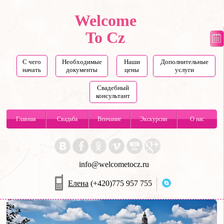
Welcome
To Cz
С чего
Необходимые
Наши
Дополнительные
начать
документы
цены
услуги
Свадебный
консультант
Главная
Свадьба
Венчание
Экскурсии
О нас
info@welcometocz.ru
Елена
(+420)775 957 755