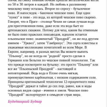
сейчас на смену пивным бочкам пришли металлические кегли
по 50 и 30 литров в каждой. Но любовь к разливному
чешскому пиву осталась. Второе по спросу - бутылочное
пиво. И напоследок - баночное чешское пиво. Еще один
"пункт" в пиве - это вода, из которой чешское пиво сварено.
Говорят, что в Праге - столице Чехии не самая лучшая вода
для приготовления пива, даже если эта вода бьет из
артезианских скважин. Потому для чеха, каким бы отменным
не было пиво пражских пивзаводов, идеалом остается
пльзеньское пиво: знаменитый "Праздрой", он же под другим
именем - "Урквел", затем "Гамбринус". Эти сорта известны и
уважаемые миллионами почитателей во всем Мире. В
Европе, например, в разных местах Вы можете выпить
"Пльзнер", но не всегда он "родной" просто сделан в
Германии или Бельгии по чешское пивной технологии. Так
что прежде посмотрите на бутылку: это просто "Пльзнер" или
все же "Пльзеньский Праздрой" - настоящий и
неповторимый. Ведь вода в Плзне очень мягкая,
преимущественно карбонатная, с низким содержанием соли.
Принципы оригинальной технологии 12-процентного пива
"Праздрой" держат в тайне до сих пор, равно, как и коды
основных видов сырья - ячменя и хмеля. Чешское пиво
"Праздрой" экспортируют в семьдесят стран мира.
Будеёвицкий Будвар