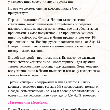
у каждого пива свое отличие от других пив.
Но все же система оценки качества пива в Чехии
присутствует.
Первый - "плотность" пива. Что это такое известно,
собственно, только пивоварам. Потребитель определяет
плотность лишь на вкус и по этикетке, где она обозначается
процентами. Самое популярное - 12-процентное чешское
пиво, но сейчас все больше в Чехии предпочитают ему 10-
процентное пиво. Вообще рубеж плотности пива - от 8 до 14.
Говорят, зимой лучше пьется плотное пиво, а в теплую
погоду - менее плотное.
Второй критерий - цветность пива. Вы наверное слышали
такое: светлое чешское пиво - более терпкое - для мужчин,
темное чешское пиво послаще - для женщин. Хотя, конечно,
все условно: пиво в Чехии пьют все и всякое, у каждого чеха
свои любимые сорта пива.
Третий критерий - содержание в пиве алкоголя. Очень
крепкого чешского пива (свыше 5%) производится немного.
Правда, есть слабенькое (до 3%) и вообще безалкогольное, В
основном же чешское пиво - это где-то 4,5- 4,7% алкоголя.
Пльзеньский Праздрой.
Город Пльзень - это пивная столица Западной Чехии. Светлое