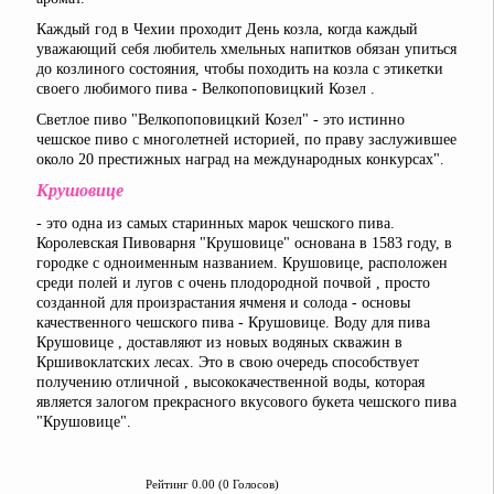
Каждый год в Чехии проходит День козла, когда каждый
уважающий себя любитель хмельных напитков обязан упиться
до козлиного состояния, чтобы походить на козла с этикетки
своего любимого пива - Велкопоповицкий Козел .
Светлое пиво "Велкопоповицкий Козел" - это истинно
чешское пиво с многолетней историей, по праву заслужившее
около 20 престижных наград на международных конкурсах".
Крушовице
- это одна из самых старинных марок чешского пива.
Королевская Пивоварня "Крушовице" основана в 1583 году, в
городке с одноименным названием. Крушовице, расположен
среди полей и лугов с очень плодородной почвой , просто
созданной для произрастания ячменя и солода - основы
качественного чешского пива - Крушовице. Воду для пива
Крушовице , доставляют из новых водяных скважин в
Кршивоклатских лесах. Это в свою очередь способствует
получению отличной , высококачественной воды, которая
является залогом прекрасного вкусового букета чешского пива
"Крушовице".
Рейтинг 0.00 (0 Голосов)