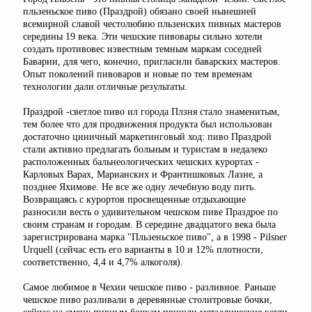
пльзеньское пиво (Праздрой) обязано своей нынешней
всемирной славой честолюбию пльзенских пивных мастеров
середины 19 века. Эти чешские пивовары сильно хотели
создать противовес известным темным маркам соседней
Баварии, для чего, конечно, пригласили баварских мастеров.
Опыт поколений пивоваров и новые по тем временам
технологии дали отличные результаты.
Праздрой -светлое пиво ил города Плзня стало знаменитым,
тем более что для продвижения продукта был использован
достаточно циничный маркетинговый ход: пиво Праздрой
стали активно предлагать больным и туристам в недалеко
расположенных бальнеологических чешских курортах -
Карловых Варах, Марианских и Франтишковых Лазне, а
позднее Яхимове. Не все же одну лечебную воду пить.
Возвращаясь с курортов просвещенные отдыхающие
разносили весть о удивительном чешском пиве Праздрое по
своим странам и городам. В середине двадцатого века была
зарегистрирована марка "Пльзеньское пиво", а в 1998 - Pilsner
Urquell (сейчас есть его варианты в 10 и 12% плотности,
соответственно, 4,4 и 4,7% алкоголя).
Самое любимое в Чехии чешское пиво - разливное. Раньше
чешское пиво разливали в деревянные столитровые бочки,