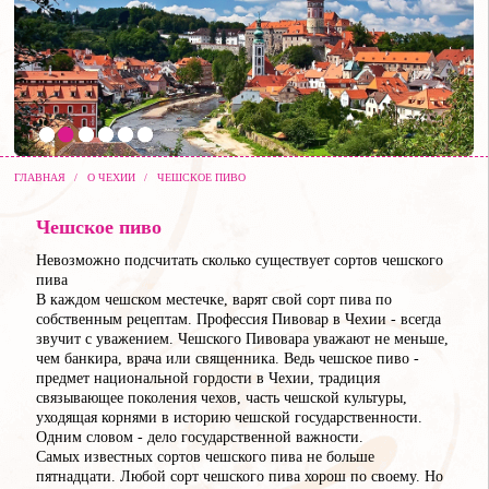
ГЛАВНАЯ
/
О ЧЕХИИ
/
ЧЕШСКОЕ ПИВО
Чешское пиво
Невозможно подсчитать сколько существует сортов чешского
пива
В каждом чешском местечке, варят свой сорт пива по
собственным рецептам. Профессия Пивовар в Чехии - всегда
звучит с уважением. Чешского Пивовара уважают не меньше,
чем банкира, врача или священника. Ведь чешское пиво -
предмет национальной гордости в Чехии, традиция
связывающее поколения чехов, часть чешской культуры,
уходящая корнями в историю чешской государственности.
Одним словом - дело государственной важности.
Самых известных сортов чешского пива не больше
пятнадцати. Любой сорт чешского пива хорош по своему. Но