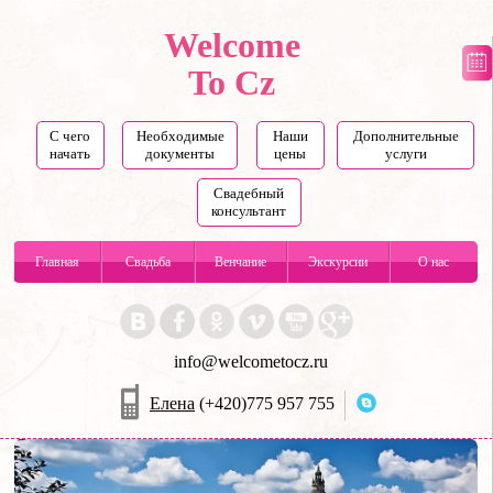
Welcome
To Cz
С чего
Необходимые
Наши
Дополнительные
начать
документы
цены
услуги
Свадебный
консультант
Главная
Свадьба
Венчание
Экскурсии
О нас
info@welcometocz.ru
Елена
(+420)775 957 755