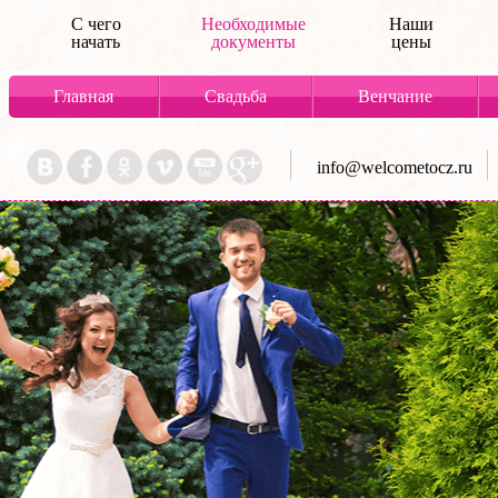
С чего
Необходимые
Наши
начать
документы
цены
Главная
Свадьба
Венчание
info@welcometocz.ru