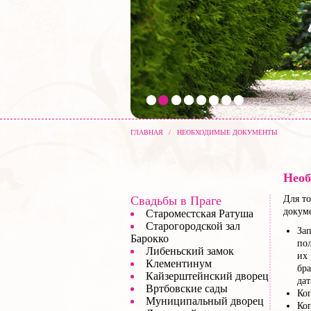
ГЛАВНАЯ
/
НЕОБХОДИМЫЕ ДОКУМЕНТЫ
Необ
Свадьбы в Праге
Для то
докуме
Староместская Ратуша
Старогородской зал
За
Барокко
по
Либеньский замок
их 
Клементинум
бра
Кайзерштейнский дворец
да
Вртбовские сады
Ко
Муниципальный дворец
Коп