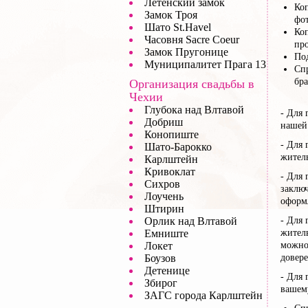
Летенский замок
Ко
Замок Троя
фот
Шато St.Havel
Ко
Часовня Sacre Coeur
пр
Замок Пругонице
По
Муниципалитет Прага 13
Сп
бра
Организация свадьбы в
Чехии
Глубока над Влтавой
- Для 
Добриш
нашей
Конопиште
- Для
Шато-Барокко
жител
Карлштейн
Кривоклат
- Для
Сихров
заклю
Лоучень
оформл
Штирин
Орлик над Влтавой
- Для 
Емниште
житель
Локет
можно 
Боузов
довере
Детенице
- Для 
Збирог
вашему
ЗАГС города Карлштейн