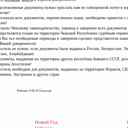
дготовленные документы нужно прислать нам по электронной почте в х
естве!
игиналы всех документов, перечисленных выше, необходимо привезти с 
хию!
ласно Чешскому законодательству, перевод и заверение всех документов
уществляется только на территории Чешской Республики судебным перев
я Вас все необходимые переводы и заверения сделают представители на
 Вашей доверенности.
остиль не нужен, если документы были выданы в России, Белоруссии, Ук
узии, Азербайджане.
кументы, выданные на территории других республик бывшего СССР, до
верены Апостилем!
остиль необходим для документов, выданных на территории Израиля, С
мании, Австралии и других стран.
Рейтинг 0.00 (0 Голосов)
Новый Год