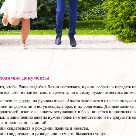
ходимые документы
го, чтобы Ваша свадьба в Чехии состоялась, нужно собрать и передать н
нтов. Это не займет много времени, но к этому нужно отнестись внима
полненная
анкета
, на русском языке. Анкета заполняется с целью получен
лной информации о вступающих в брак и их родителях. Данные жениха, 
родителей, взятые из анкеты вступающих в брак, вносятся в протокол о 
ка. К заполнению анкеты нужно подойти ответственно и не допускать о
тах и написании фамилий!
пии свидетельств о рождении жениха и невесты.
ии свидетельств о разводе или о смерти бывшего супруга.