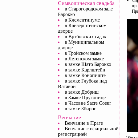
Сп
Символическая свадьба
пр
в Старогородском зале
Пр
Барокко
в Клементинуме
в Кайзерштейнском
дворце
в Вртбовских садах
в Муниципальном
дворце
в Тройском замке
в Летенском замке
в замке Шато Барокко
в замке Карлштейн
в замке Конопиште
в замке Глубока над
Влтавой
в замке Добриш
в Замке Пругонице
в Часовне Sacre Coeur
в замке Збирог
Венчание
Венчание в Праге
Венчание с официальной
регистрацией
Образ