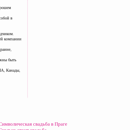
орошем
собой в
одчиком.
шей компании
раине,
лжны быть
ША, Канады,
Символическая свадьба в Праге