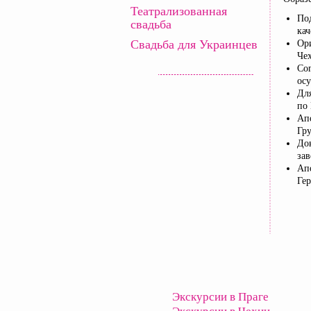
Театрализованная
По
свадьба
кач
Свадьба для Украинцев
Ор
Че
Сог
ос
Дл
по
Ап
Гр
До
за
Ап
Гер
Экскурсии в Праге