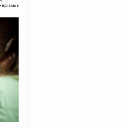
ое
 приезда в