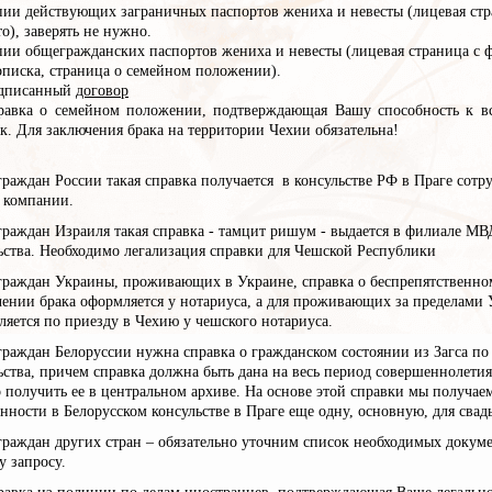
пии действующих заграничных паспортов жениха и невесты (лицевая стр
о), заверять не нужно.
пии общегражданских паспортов жениха и невесты (лицевая страница с ф
описка, страница о семейном положении).
дписанный
договор
равка о семейном положении, подтверждающая Вашу способность к в
к. Для заключения брака на территории Чехии обязательна!
граждан России такая справка получается в консульстве РФ в Праге сотр
 компании.
 граждан Израиля такая справка - тамцит ришум - выдается в филиале 
ьства. Необходимо легализация справки для Чешской Республики
 граждан Украины, проживающих в Украине, справка о беспрепятственно
чении брака оформляется у нотариуса, а для проживающих за пределами
яется по приезду в Чехию у чешского нотариуса.
граждан Белоруссии нужна справка о гражданском состоянии из Загса по
ства, причем справка должна быть дана на весь период совершеннолетия
получить ее в центральном архиве. На основе этой справки мы получае
нности в Белорусском консульстве в Праге еще одну, основную, для свад
граждан других стран – обязательно уточним список необходимых докум
 запросу.