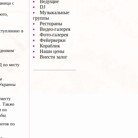
Ведущие
аница с
DJ
Музыкальные
ото,
группы
Рестораны
Видео-галерея
ступлению в
Фото-галерея
Фейерверки
Кораблик
удником
Наши цены
Внести залог
МВД по месту
м
 Украины
 месту
. Также
м по
ьбы.
ентов по