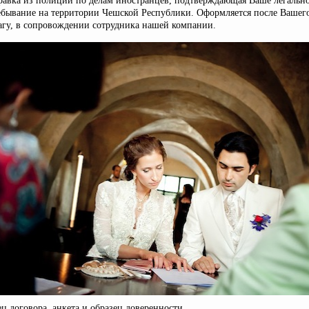
равка из полиции по делам иностранцев, подтверждающая Ваше легальн
ебывание на территории Чешской Республики. Оформляется после Вашего
агу, в сопровождении сотрудника нашей компании.
ец
договора
,
анкета
и образец доверенности.