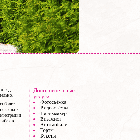
ам ряд
Дополнительные
тельно.
услуги
Фотосъёмка
ия более
Видеосъёмка
невесты и
Парикмахер
регистрации
Визажист
шибок в
Автомобили
Торты
Букеты