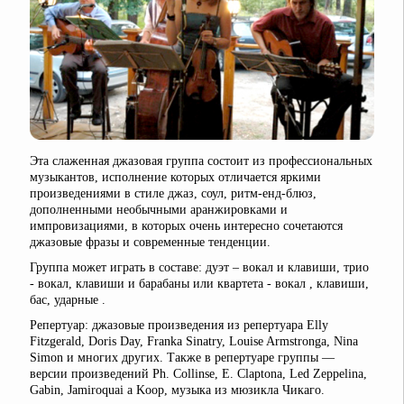
Эта слаженная джазовая группа состоит из профессиональных
музыкантов, исполнение которых отличается яркими
произведениями в стиле джаз, соул, ритм-енд-блюз,
дополненными необычными аранжировками и
импровизациями, в которых очень интересно сочетаются
джазовые фразы и современные тенденции.
Группа может играть в составе: дуэт – вокал и клавиши, трио
- вокал, клавиши и барабаны или квартета - вокал , клавиши,
бас, ударные .
Репертуар: джазовые произведения из репертуара Elly
Fitzgerald, Doris Day, Franka Sinatry, Louise Armstronga, Nina
Simon и многих других. Также в репертуаре группы —
версии произведений Ph. Collinse, E. Claptona, Led Zeppelina,
Gabin, Jamiroquai a Koop, музыка из мюзикла Чикаго.