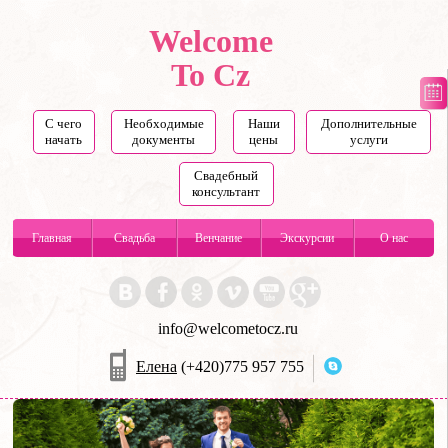
Welcome
To Cz
С чего
Необходимые
Наши
Дополнительные
начать
документы
цены
услуги
Свадебный
консультант
Главная
Свадьба
Венчание
Экскурсии
О нас
info@welcometocz.ru
Елена
(+420)775 957 755