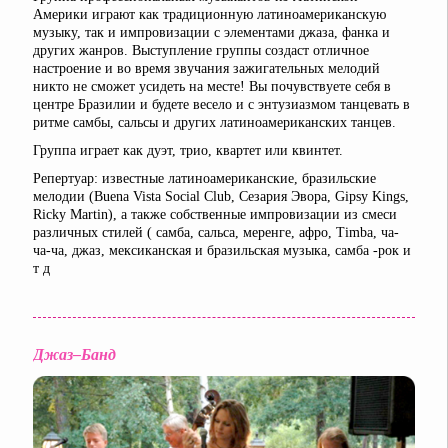
Америки играют как традиционную латиноамериканскую
музыку, так и импровизации с элементами джаза, фанка и
других жанров. Выступление группы создаст отличное
настроение и во время звучания зажигательных мелодий
никто не сможет усидеть на месте! Вы почувствуете себя в
центре Бразилии и будете весело и с энтузиазмом танцевать в
ритме самбы, сальсы и других латиноамериканских танцев.
Группа играет как дуэт, трио, квартет или квинтет.
Репертуар: известные латиноамериканские, бразильские
мелодии (Buena Vista Social Club, Сезария Эвора, Gipsy Kings,
Ricky Martin), а также собственные импровизации из смеси
различных стилей ( самба, сальса, меренге, афро, Timba, ча-
ча-ча, джаз, мексиканская и бразильская музыка, самба -рок и
т д
Джаз–Банд