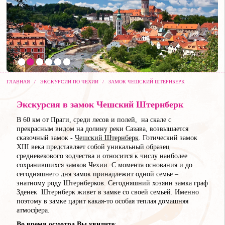
ГЛАВНАЯ
/
ЭКСКУРСИИ ПО ЧЕХИИ
/
ЗАМОК ЧЕШСКИЙ ШТЕРНБЕРК
Экскурсия в замок Чешский Штернберк
В 60 км от Праги, среди лесов и полей, на скале с
прекрасным видом на долину реки Сазава, возвышается
сказочный замок -
Чешский Штернберк
. Готический замок
XIII века представляет собой уникальный образец
средневекового зодчества и относится к числу наиболее
сохранившихся замков Чехии. С момента основания и до
сегодняшнего дня замок принадлежит одной семье –
знатному роду Штернберков. Сегодняшний хозяин замка граф
Зденек Штернберк живет в замке со своей семьей. Именно
поэтому в замке царит какая-то особая теплая домашняя
атмосфера.
Во время осмотра Вы увидите
: