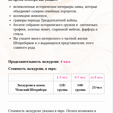
великолепные исторические интерьеры замка, которые
объединяет галерею семейных портретов,
коллекцию живописи,
гравюры периода Тридцатилетней войны,
богатое собрание исторического оружия и охотничьих
трофеев, золотых монет, старинной мебели, фарфора и
стекла.
Вы узнаете много интересного о частной жизни
Штернберков и о выдающихся представителях этого
славного рода.
Продолжительность экскурсии:
4 часа
Стоимость экскурсии, в евро:
1-3 чел.
4-7 чел.
от 8 чел.
Экскурсия в замок
120/
140/
25/чел
Чешский Штернберк
группа
группа
Стоимость экскурсии указана в евро. Оплата возможна в