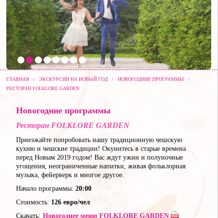
ГЛАВНАЯ
/
ЭКСКУРСИИ НА НОВЫЙ ГОД
/
НОВОГОДНИЕ ПРОГРАММЫ
/
РЕСТОРАН FOLKLORE GARDEN
Новогодние программы
Ресторан FOLKLORE GARDEN
Приезжайте попробовать нашу традиционную чешскую
кухню и чешские традиции! Окунитесь в старые времена
перед Новым 2019 годом! Вас ждут ужин и полуночные
угощения, неограниченные напитки, живая фольклорная
музыка, фейерверк и многое другое.
Начало программы:
20:00
Стоимость:
126 евро/чел
Скачать:
Новогоднее меню FOLKLORE GARDEN