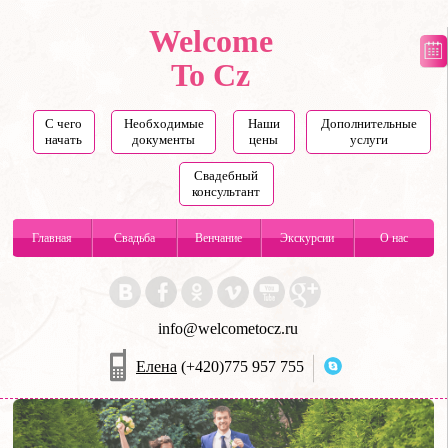
Welcome
To Cz
С чего
Необходимые
Наши
Дополнительные
начать
документы
цены
услуги
Свадебный
консультант
Главная
Свадьба
Венчание
Экскурсии
О нас
info@welcometocz.ru
Елена
(+420)775 957 755