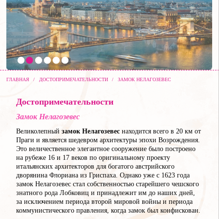
ГЛАВНАЯ
/
ДОСТОПРИМЕЧАТЕЛЬНОСТИ
/
ЗАМОК НЕЛАГОЗЕВЕС
Достопримечательности
Замок Нелагозевес
Великолепный
замок Нелагозевес
находится всего в 20 км от
Праги и является шедевром архитектуры эпохи Возрождения.
Это величественное элегантное сооружение было построено
на рубеже 16 и 17 веков по оригинальному проекту
итальянских архитекторов для богатого австрийского
дворянина Флориана из Гриспаха. Однако уже с 1623 года
замок Нелагозевес стал собственностью старейшего чешского
знатного рода Лобковиц и принадлежит им до наших дней,
за исключением периода второй мировой войны и периода
коммунистического правления, когда замок был конфискован.