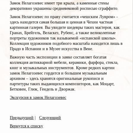
Замок Нелагозевес имеет три крыла, а каменные стены
декоративно украшены средневековой росписью сграффито.
Замок Нелагозевес по праву считается «чешским Лувром» -
здесь находится самая большая и ценная в Чехии частная
картинная галерея. Вы увидите шедевры таких мастеров, как
Гранах, Брейгель, Веласкез, Рубенс, а также великолепные
портреты художников так называемой «испанской школы».
Коллекция художников подобного масштаба находится лишь в
Прадо в Испании и в Музее искусства в Вене.
Важную часть экспозиции в замке составляет богатая
коллекция антикварной мебели, керамики, фарфора, стекла,
книг и музыкальных инструментов. Кроме редких картин
замок Нелагозевес гордится и большим музыкальным
архивом – здесь хранятся оригинальные рукописи и
партитуры таких выдающихся композиторов, как Моцарт,
Бетховен, Глюк, Гендель и Дворжак.
Экскурсия в замок Нелагозевес
Предыдущий
|
Следующий
Вернутся к списку