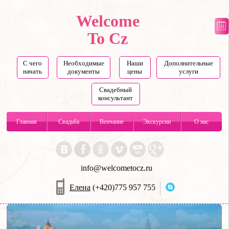
Welcome
To Cz
С чего
Необходимые
Наши
Дополнительные
начать
документы
цены
услуги
Свадебный
консультант
Главная
Свадьба
Венчание
Экскурсии
О нас
info@welcometocz.ru
Елена
(+420)775 957 755